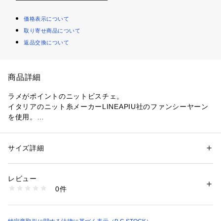
価格表示について
取り寄せ商品について
返品交換について
商品詳細
ラメがポイントのニットビスチェ。
イタリアのニット糸メーカーLINEAPIU社のファンシーヤーン
を使用。
太番手のラメ素材をワイドリブにしてオールストレッチヤーン
をプレーティングしました。
しっかりとホールドしながら ウェストにかけて寄せ目を入れ
サイズ詳細
性別：
レディース
てすっきりとしたシルエットみえのデザイン。
カテゴリー：
ファッション
 ＞ 
トップス
 ＞ 
その他トップス
素材：本体:レーヨン76%、ポリエステル18%、ナイロン5%、ポリウレタ
シャツやT シャツと合わせてロングシーズン活躍できるアイテ
ン1%
レビュー
ムです。
生産国：中国
0件
洗濯：本体:手洗い可能、引っ掛かり、毛羽立ち・毛玉、レーヨン・キュ
プラ製品、スリット糸（金属糸）
※取り扱いについては、商品についている品質表示でご確認く
※詳しい洗濯方法については、商品の品質表示タグをご覧ください
ださい。
商品番号：
1099200002692 
（モール）
25080200502010 （ショップ）