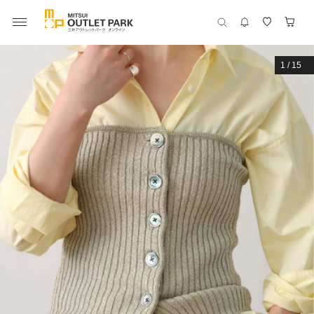
1
/
15