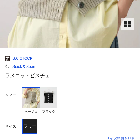
B.C STOCK
Spick & Span
ラメニットビスチェ
カラー
ベージュ
ブラック
フリー
サイズ
サイズ詳細を見る