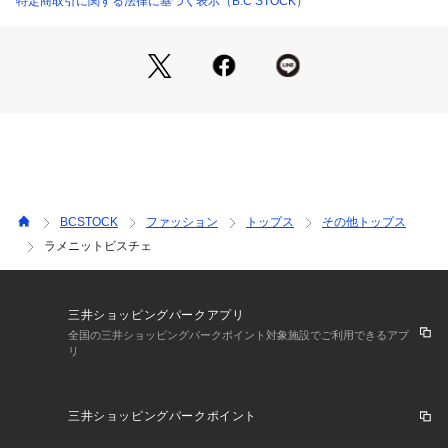
特定商取引に関する法律に基づく表示（B.C STOCK）
※こちらの商品は、Spick&Spanでの取り扱いになります。
直接店舗へお問い合わせの際はSpick&Span店舗へお願い致し
ます。
※照明の関係により、実際よりも色味が違って見える場合があ
ります。
またパソコン・スマートフォンなどの環境により、若干製品と
画像のカラーが異なる場合もございます。
BCSTOCK
ファッション
トップス
その他トップス
ラメニットビスチェ
三井ショッピングパークアプリ
全国の三井ショッピングパークポイント対象施設でご利用できるアプ
リ
三井ショッピングパークポイント