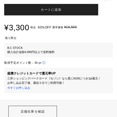
カートに追加
¥3,300
¥16,500
80%OFF
税込
通常価格
取り寄せ
B.C STOCK
購入合計金額4,990円以上で送料無料
取得予定ポイント数：
30 pt
提携クレジットカードで還元率UP
三井ショッピングパークカード《セゾン》なら更に¥100につき1pt還元！
お申し込み完了後、最短５分でご利用可能！
今すぐお申し込み
店舗在庫を確認