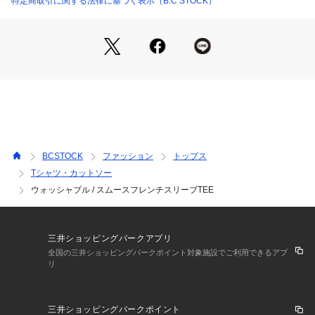
特定商取引に関する法律に基づく表示（B.C STOCK）
**********************
透け感:ホワイトのみややあり
裏地:なし
伸縮性:ややあり
光沢感:なし
生地の厚さ:普通
**********************
※取り扱いについては、商品についている品質表示でご確認く
ださい。
BCSTOCK
ファッション
トップス
・形を整えて干してください。洗濯により収縮やねじれ。型崩
Tシャツ・カットソー
れすることがあります。
ウォッシャブル / スムースフレンチスリーブTEE
※ネイビー(040)について
・着用中の摩擦や、汗、水濡れにご注意ください。濡れたまま
の状態で擦れると、色移りすることがあります。
※こちらの商品は、B.C STOCKでの取り扱いになります。 直
三井ショッピングパークアプリ
接店舗へお問い合わせの際はB.C STOCK店舗へお願い致しま
全国の三井ショッピングパークポイント対象施設でご利用できるアプ
す。
リ
※照明の関係により、実際よりも色味が違って見える場合があ
ります。またパソコン・スマートフォンなどの環境により、若
干製品と画像のカラーが異なる場合もございます。
三井ショッピングパークポイント