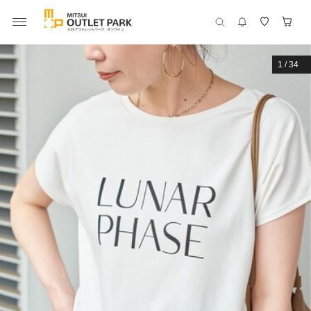
1
/
34