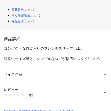
価格表示について
取り寄せ商品について
返品交換について
商品詳細
コンパクトなロゴ入りのフレンチスリーブTEE。
程良いサイズ感と、シンプルなロゴが幅広いスタイリングに着
回しやすいTシャツです。フレンチスリーブで袖回りもすっき
りとしており、羽織のインナーとしてもおすすめのアイテムで
す!
サイズ詳細
性別：
レディース
洗濯機洗い(弱)可能で気軽にお手入れできるのも嬉しいポイン
カテゴリー：
ファッション
 ＞ 
トップス
 ＞ 
Tシャツ・カットソー
素材：本体:綿92%、ポリウレタン8%
トです。
生産国：中国
レビュー
洗濯：本体:洗濯機洗い（弱）、プリント製品（発泡・ラバー・顔料）
0件
●シリーズ商品
※詳しい洗濯方法については、商品の品質表示タグをご覧ください
商品番号：
1099200003213 
（モール）
品番:25070700614010 スムースミニロゴS/STEE
25070700616010 （ショップ）
品番:25070700616010 スムースフレンチスリーブTEE