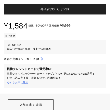
再入荷お知らせ登録
¥1,584
¥3,960
60%OFF
税込
通常価格
取り寄せ
B.C STOCK
購入合計金額4,990円以上で送料無料
取得予定ポイント数：
14 pt
提携クレジットカードで還元率UP
三井ショッピングパークカード《セゾン》なら更に¥100につき1pt還元！
お申し込み完了後、最短５分でご利用可能！
今すぐお申し込み
店舗在庫を確認