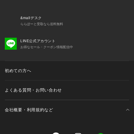
※商品の色味は、商品アップ画像をご参照ください。
ネイビー、イエロー着用スタッフ:163cm 着用サイズ:フリー
&mallデスク
ホワイト着用スタッフ:157cm 着用サイズ:フリー
ららぽーと受取なら送料無料
詳細着用モデル:163cm 着用サイズ:フリー
LINE公式アカウント
お得なセール・クーポン情報配信中
初めての方へ
よくある質問・お問い合わせ
会社概要・利用規約など
三井不動産が展開する商業施設一覧