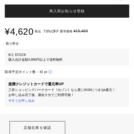
再入荷お知らせ登録
¥4,620
¥15,400
70%OFF
税込
通常価格
取り寄せ
B.C STOCK
購入合計金額4,990円以上で送料無料
取得予定ポイント数：
42 pt
提携クレジットカードで還元率UP
三井ショッピングパークカード《セゾン》なら更に¥100につき1pt還元！
お申し込み完了後、最短５分でご利用可能！
今すぐお申し込み
店舗在庫を確認