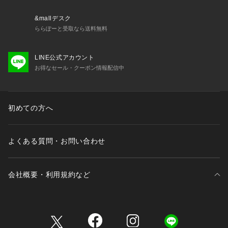
画像のカラーが異なる場合もございます。
予めご了承ください。
&mallデスク
※商品の色味は、商品アップ画像をご参照ください。
ららぽーと受取なら送料無料
着用スタッフ身長:165cm  着用サイズ:フリー
LINE公式アカウント
詳細着用スタッフ身長:163cm  着用サイズ:フリー
お得なセール・クーポン情報配信中
初めての方へ
よくある質問・お問い合わせ
会社概要・利用規約など
三井不動産が展開する商業施設一覧