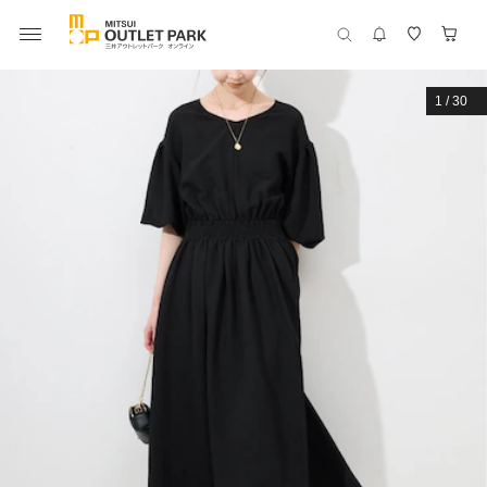
1
/
30