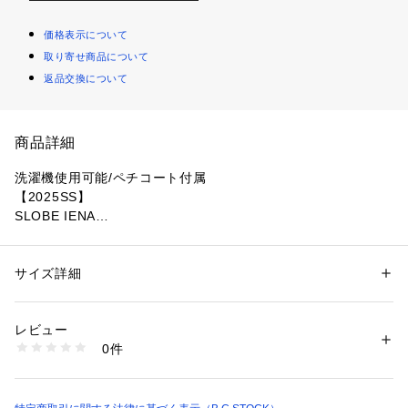
価格表示について
取り寄せ商品について
返品交換について
商品詳細
洗濯機使用可能/ペチコート付属
【2025SS】
SLOBE IENA
POINT
ぽこぽことした表面感がポイントの清涼感のある
サイズ詳細
性別：
レディース
着映えワンピース!
カテゴリー：
ファッション
 ＞ 
ワンピース・ドレス
 ＞ 
ワンピース
素材：本体:ポリエステル99%、ポリウレタン1% ペチコート:ポリエステ
ル100%
レビュー
【素材の特徴】
生産国：中国
0件
表面感のあるサッカー素材を使用。
洗濯：本体:洗濯機洗い（弱）、ペチコート:洗濯機洗い（弱）
※詳しい洗濯方法については、商品の品質表示タグをご覧ください
本体とペチコートともに洗濯機使用可能なので
商品番号：
1099200004167 
（モール）
気兼ねなくお使いいただけます。
25040912409010 （ショップ）