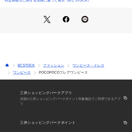
特定商取引に関する法律に基づく表示（B.C STOCK）
【デザイン】
浅いVネックのディテールと、フレアシルエットが、女性らし
いワンピースです。
ボリュームスリーブで着るだけで立体感が出てテクニック要ら
ずで
着映えが叶うワンピースです。
【コーディネート】
一枚で着て様になる春の気分を盛り上げてくれるワンピースで
す。
BCSTOCK
ファッション
ワンピース・ドレス
サンダルやスニーカーなど小物合わせでテイストを変えて楽し
ワンピース
POCOPOCOフレアワンピース
めます。
※取り扱いについては、商品についている品質表示でご確認く
ださい。
三井ショッピングパークアプリ
こちらの商品は、SLOBE IENAでの取り扱いになります。
全国の三井ショッピングパークポイント対象施設でご利用できるアプ
リ
直接店舗へお問い合わせの際はSLOBE IENA店舗へお願い致し
ます。
※照明の関係により、実際よりも色味が違って見える場合があ
三井ショッピングパークポイント
ります。
またパソコン・スマートフォンなどの環境により、若干製品と