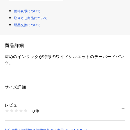
価格表示について
取り寄せ商品について
返品交換について
商品詳細
深めのインタックが特徴のワイドシルエットのテーパードパン
ツ。
ピーチ起毛(微起毛)をしながらも、クリアな見た目を保った上
品な素材。中肉厚でふくらみがあり、ソフトな肌触りとストレ
ッチに優れています。洗濯機でも手洗いコースやソフト洗いコ
サイズ詳細
性別：
メンズ
ースがあれば家庭洗濯可能。共布のベルトが付属し、スタイリ
カテゴリー：
ファッション
 ＞ 
パンツ
 ＞ 
ロングパンツ
素材：本体:ポリエステル68%、レーヨン29%、ポリウレタン3%
ングに変化を加えられます。カジュアルパンツですが、ベルト
生産国：中国
レビュー
裏の仕様や前カン仕様、パイピング始末にするなど、スラック
洗濯：本体:手洗い可能、ピリング
0件
スを彷彿とさせるディティールを取り入れています。ウエス
※詳しい洗濯方法については、商品の品質表示タグをご覧ください
商品番号：
1099200009142 
（モール）
ト、ヒップ、もも周りはゆとりがあり、裾に向かって徐々にす
23030720612030 （ショップ）
ぼまっていくテーパードシルエット。テーパードしています
が、裾に動きが残る程度の裾巾設定なので、ワイドパンツなら