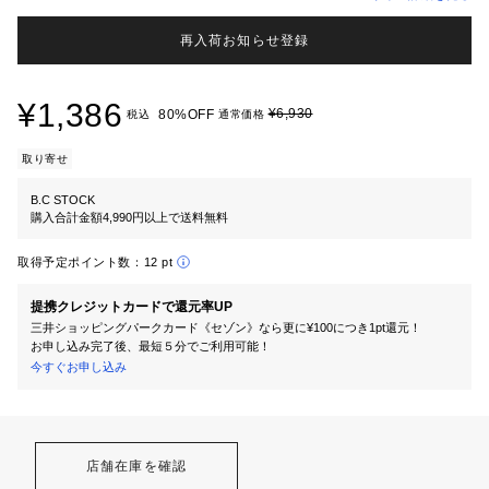
再入荷お知らせ登録
¥1,386
¥6,930
80%OFF
税込
通常価格
取り寄せ
B.C STOCK
購入合計金額4,990円以上で送料無料
取得予定ポイント数：
12 pt
提携クレジットカードで還元率UP
三井ショッピングパークカード《セゾン》なら更に¥100につき1pt還元！
お申し込み完了後、最短５分でご利用可能！
今すぐお申し込み
店舗在庫を確認