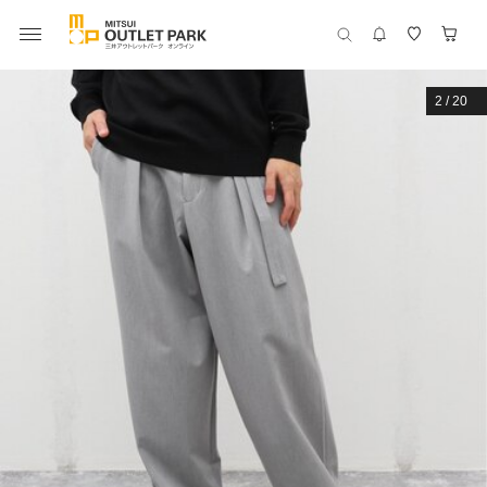
2
/
20