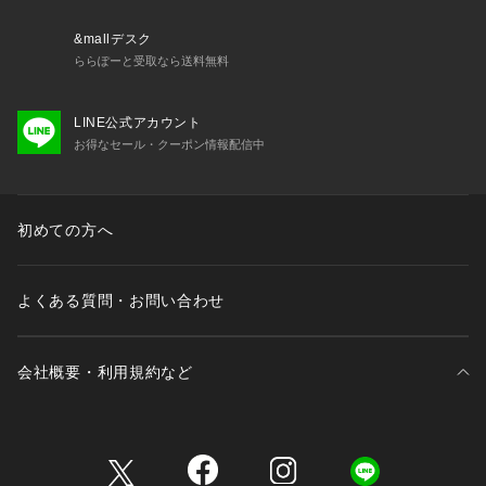
※照明の関係により、実際よりも色味が違って見える場合があ
ります。
&mallデスク
またパソコン・スマートフォンなどの環境により、若干製品と
ららぽーと受取なら送料無料
画像のカラーが異なる場合もございます。
※商品の色味は、商品アップ画像をご参照ください。
LINE公式アカウント
お得なセール・クーポン情報配信中
【商品のお気に入り登録について】
「カートに入れる」右側のハートマークを押していただくと、
残り1点、セールなどの通知を受け取ることが出来ます。
初めての方へ
【再入荷お知らせについて】
「カートに入れる」から「再入荷お知らせ」を押していただく
と
よくある質問・お問い合わせ
完売した商品が再入荷した際に、通知を受け取ることが出来ま
す。
会社概要・利用規約など
三井不動産が展開する商業施設一覧