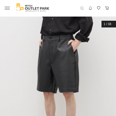
1
/
38