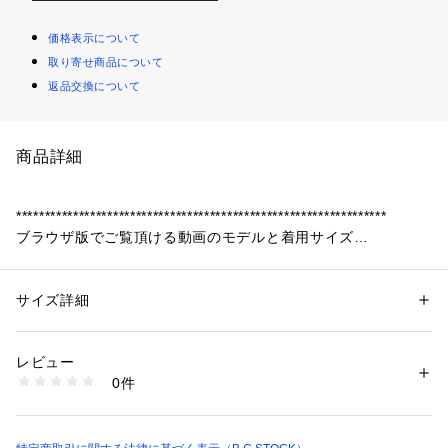
価格表示について
取り寄せ商品について
返品交換について
商品詳細
*****************************************************************
ブラウザ版でご覧頂ける動画のモデルと着用サイズ
→身長:180cm / 着用サイズ:L / 着用カラー:ブラック
*****************************************************************
サイズ詳細
性別：
メンズ
シボ、ムラのない美しいフェイクレザーのワイドショーツ。
カテゴリー：
ファッション
 ＞ 
パンツ
 ＞ 
ハーフパンツ
素材：本体:合成皮革
生産国：中国
レビュー
特徴的なのは、光沢を抑えた仕上げにした生地感です。
洗濯：本体:ドライクリーニング、合成皮革【ポリウレタン樹脂コーティ
0件
また、サイズ感も裾側にボリュームが出る特徴的なシルエット
ング】（低温当て布アイロン）
※詳しい洗濯方法については、商品の品質表示タグをご覧ください
にしています。
商品番号：
1099200011079 
（モール）
さらにウエストにギャザーを寄せ、Aラインになるようにして
23031720601010 （ショップ）
います。