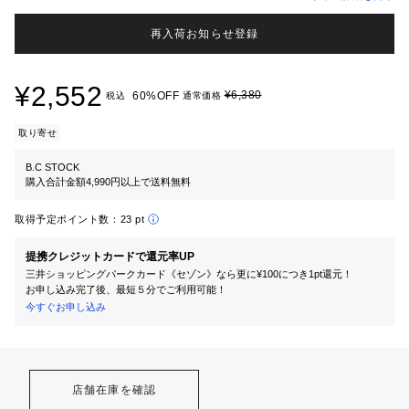
再入荷お知らせ登録
¥2,552
¥6,380
60%OFF
税込
通常価格
取り寄せ
B.C STOCK
購入合計金額4,990円以上で送料無料
取得予定ポイント数：
23 pt
提携クレジットカードで還元率UP
三井ショッピングパークカード《セゾン》なら更に¥100につき1pt還元！
お申し込み完了後、最短５分でご利用可能！
今すぐお申し込み
店舗在庫を確認