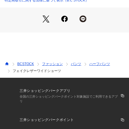
特定商取引に関する法律に基づく表示（B.C STOCK）
オーバーサイズのトップスなどトレンド感あるものとの相性が
良く、夏の少し物足りないコーデに差が付けられるショートパ
ンツです。
**********************
透け感:なし
裏地:なし
伸縮性:ややあり
光沢感:なし
生地の厚さ:普通
BCSTOCK
ファッション
パンツ
ハーフパンツ
**********************
フェイクレザーワイドショーツ
【スタッフ着用コメント】
《男性スタッフH》
身長:172cm/体重:62kg/体型:中肉中背/普段サイズ:M/着用サイ
ズ:L
三井ショッピングパークアプリ
サイズ感:ややワイドなサイズ感です。
全国の三井ショッピングパークポイント対象施設でご利用できるアプ
リ
素材感:やや表情のあるレザーの素材感です。
着心地:フェイクレザーなので、軽くて履き心地抜群です。
**********************
三井ショッピングパークポイント
【画像についてのご注意】