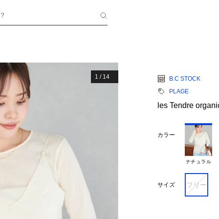
？
1
/
14
B.C STOCK
PLAGE
les Tendre org
カラー
ナチュラル
フリー
サイズ