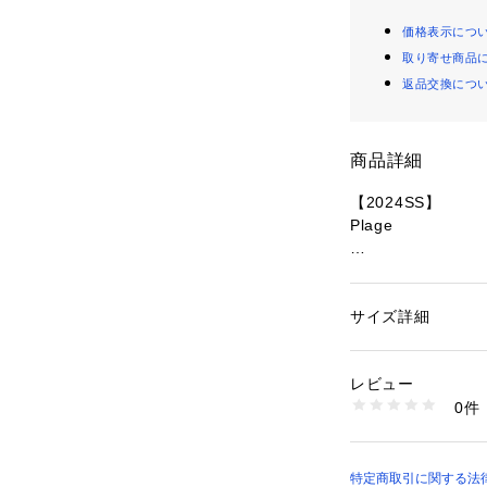
価格表示につ
取り寄せ商品
返品交換につ
商品詳細
【2024SS】
Plage
オーガニックのシ
ナチュラルなカラ
やすいアイテム。
サイズ詳細
性別：
レディース
ジャケットのイン
カテゴリー：
ファッ
素材：本体:絹100%
すめの1着。
生産国：中国
レビュー
洗濯：縮み（洗濯に
0件
**********************
ト製品（水洗い可）
※詳しい洗濯方法に
透け感:あり
い
裏地:なし
商品番号：
10992000
伸縮性:ややあり
特定商取引に関する法律に
24080922706010