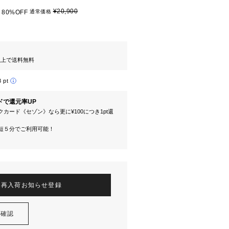
¥20,900
80%OFF
通常価格
円以上で送料無料
8 pt
ドで還元率UP
カード《セゾン》なら更に¥100につき1pt還
短５分でご利用可能！
再入荷お知らせ登録
を確認