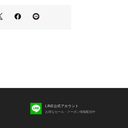
ては、商品についている品質表示でご
外での撮影画像は、光の当たり具合で色
場合があります。
品アップ画像をご参照ください。
使いのPCのモニター環境などにより色
場合があります。
注文ください。
フ身長:156cm 着用サイズ:FREE
LINE公式アカウント
お得なセール・クーポン情報配信中