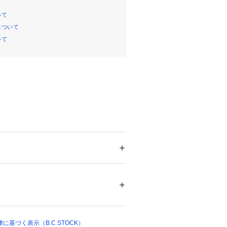
いて
について
いて
ルクを贅沢に使用したキャミソール。
ーが肌馴染み良く、インナーにも使い
ナーや、レイヤードスタイルにもおす
ション
 ＞ 
トップス
 ＞ 
キャミソール
よる）、型崩れ（洗濯による）、シルクニッ
ついては、商品の品質表示タグをご覧くださ
11142 
（モール）
基づく表示（B.C STOCK）
 （ショップ）