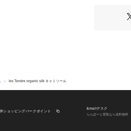
光沢感:なし
生地の厚さ:普通
**********************
※取り扱いについ
確認ください。
※ 店頭及び屋内
味が違って見える
商品の色味は、商
また、お客様のお
味が違って見える
予めご了承の上ご
ル
les Tendre organic silk キャミソール
ナチュラル着用スタッ
&mallデスク
井ショッピングパークポイント
ららぽーと受取なら送料無料