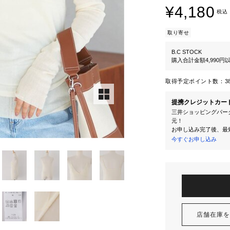
¥4,180
税込
取り寄せ
B.C STOCK
購入合計金額4,990
取得予定ポイント数：
3
提携クレジットカー
三井ショッピングパーク
元！
お申し込み完了後、最
今すぐお申し込み
店舗在庫