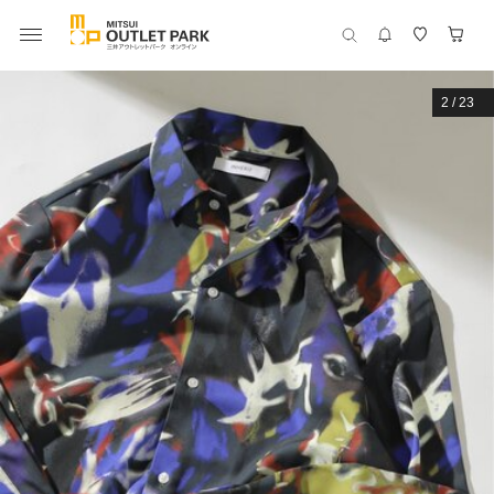
2
/
23