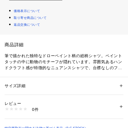
価格表示について
取り寄せ商品について
返品交換について
商品詳細
筆で描かれた独特なドローペイント柄の総柄シャツ。ペイント
タッチの中に動物のモチーフが隠れています。雰囲気あるハン
ドクラフト感が特徴的なニュアンスシャツで、台襟なしのフレ
ンチカラーは見た目にも軽やかな印象を与えてくれて、これか
らの暖かくなっていくシーズンとの相性も抜群です。素材もト
レンドの“とろみ感”のあるポリエステルで、イージーケアなう
サイズ詳細
性別：
メンズ
えに落ち感のある風合い。シルエットはややるっとしたしるえ
カテゴリー：
ファッション
 ＞ 
トップス
 ＞ 
シャツ・ブラウス
素材：本体:ポリエステル95%、ポリウレタン5%
っとで、1枚着~インナーまで幅広く着用可能です。
生産国：中国
レビュー
洗濯：本体:洗濯機洗い（弱）
0件
※詳しい洗濯方法については、商品の品質表示タグをご覧ください
商品番号：
1099200012946 
（モール）
24050720120010 （ショップ）