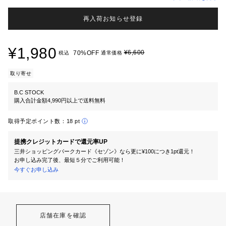
再入荷お知らせ登録
¥1,980
¥6,600
70%OFF
税込
通常価格
取り寄せ
B.C STOCK
購入合計金額4,990円以上で送料無料
取得予定ポイント数：
18 pt
提携クレジットカードで還元率UP
三井ショッピングパークカード《セゾン》なら更に¥100につき1pt還元！
お申し込み完了後、最短５分でご利用可能！
今すぐお申し込み
店舗在庫を確認