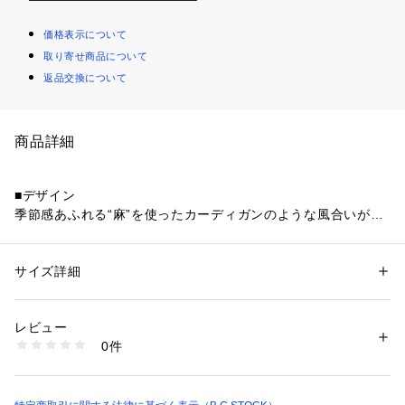
価格表示について
取り寄せ商品について
返品交換について
商品詳細
■デザイン
季節感あふれる“麻”を使ったカーディガンのような風合いが特
徴。
■素材
サイズ詳細
性別：
メンズ
天然素材のリネンではなく、イージーケアが魅力のレーヨンと
カテゴリー：
ファッション
 ＞ 
トップス
 ＞ 
カーディガン
素材：本体:レーヨン89%、ナイロン11%
ナイロンを採用。
生産国：中国
レビュー
洗濯：本体:手洗い可能
0件
■コーディネート
※詳しい洗濯方法については、商品の品質表示タグをご覧ください
商品番号：
1099200013183 
（モール）
夏場の体温調節に一枚持っていると安心で、大人カジュアルか
24080723571010 （ショップ）
らラフなスタイリングまで幅広くコーディネートできます。