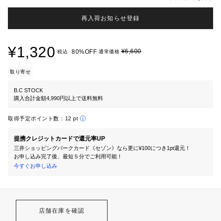
再入荷お知らせ登録
¥1,320
¥6,600
80%OFF
税込
通常価格
取り寄せ
B.C STOCK
購入合計金額4,990円以上で送料無料
取得予定ポイント数：
12 pt
提携クレジットカードで還元率UP
三井ショッピングパークカード《セゾン》なら更に¥100につき1pt還元！
お申し込み完了後、最短５分でご利用可能！
今すぐお申し込み
店舗在庫を確認