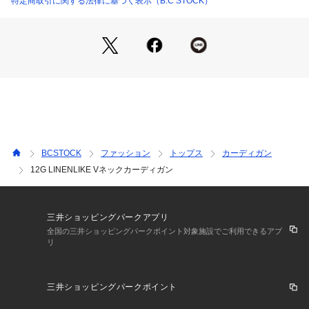
特定商取引に関する法律に基づく表示（B.C STOCK）
【ご注意】
※照明の関係により、実際よりも色味が違って見える場合があ
ります。
またパソコン・スマートフォンなどの環境により、若干製品と
画像のカラーが異なる場合もございます。
※商品の色味は、商品アップ画像をご参照ください。
BCSTOCK
ファッション
トップス
カーディガン
12G LINENLIKE Vネックカーディガン
三井ショッピングパークアプリ
全国の三井ショッピングパークポイント対象施設でご利用できるアプ
リ
三井ショッピングパークポイント