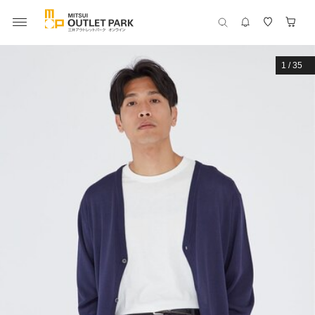
1
/
35