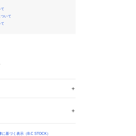
いて
について
いて
a
ルが抜け感のあるキャミソール型ベス
ッチを施し、隠し釦仕様ですっきりと
ション
 ＞ 
トップス
 ＞ 
ベスト・ジレ
テル41%、麻36%、レーヨン22%、ポリウレ
%、キュプラ47%
さりげなく体型カバーが出来るのも嬉
クリーニング、麻製品、切りっぱなし製品
ついては、商品の品質表示タグをご覧くださ
16365 
（モール）
表面地のシャークスキン。
基づく表示（B.C STOCK）
 （ショップ）