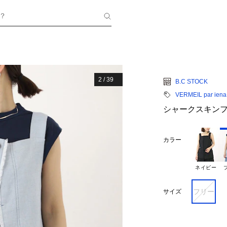
？
2
/
39
B.C STOCK
VERMEIL par iena
シャークスキン
カラー
ネイビー
フリー
サイズ