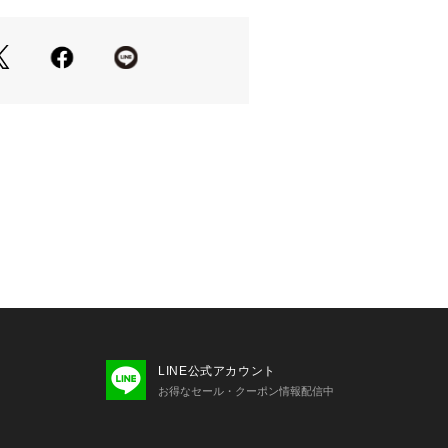
イタッチな風合いです。
っかりめの生地は、美しいシルエット
ディショナルな雰囲気をもたらしてく
、シンプルなカットソーとレイヤード
のセットアップがおすすめです。
います。
ジカーブパンツ(品番 240309383
LINE公式アカウント
お得なセール・クーポン情報配信中