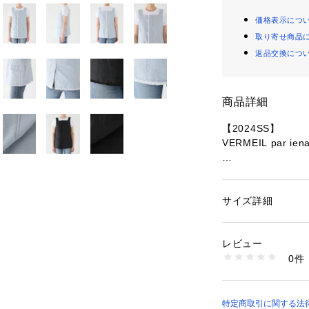
価格表示につ
取り寄せ商品
返品交換につ
商品詳細
【2024SS】
VERMEIL par ien
■デザイン
フリンジディテー
ト。
サイズ詳細
性別：
レディース
フロントにはステ
カテゴリー：
ファッ
素材：表地:ポリエス
した印象に。
タン1% 裏地:綿53
レビュー
着丈を長めにし、
生産国：日本
0件
しいポイント。
洗濯：本体:ドライ
※詳しい洗濯方法に
い
■素材
商品番号：
10992000
ニュアンスのある
特定商取引に関する法律に
24010938330020