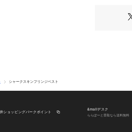
さらっとしたドラ
ややハリのあるし
を保ち装いにトラ
れます。
■コーディネート
一枚着はもちろん
スタイルも◎
同素材のパンツと
※シリーズもござ
シャークスキンフリン
31020)
レ
シャークスキンフリンジベスト
**********************
透け感:なし
裏地:なし
伸縮性:なし
&mallデスク
井ショッピングパークポイント
光沢感:なし
ららぽーと受取なら送料無料
生地の厚さ:普通
**********************