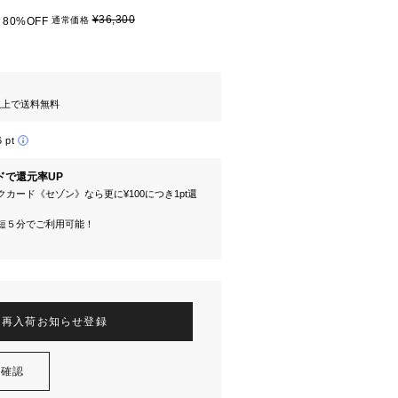
¥36,300
80%OFF
通常価格
円以上で送料無料
6 pt
ドで還元率UP
カード《セゾン》なら更に¥100につき1pt還
短５分でご利用可能！
再入荷お知らせ登録
を確認