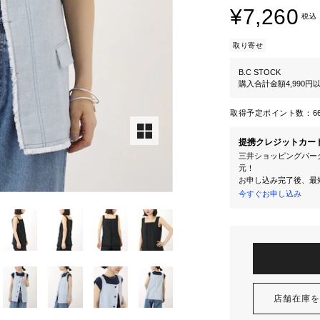
¥7,260
税込
取り寄せ
B.C STOCK
購入合計金額4,990
取得予定ポイント数：
6
提携クレジットカー
三井ショッピングパーク
元！
お申し込み完了後、最
今すぐお申し込み
店舗在庫