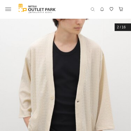
2
/
16