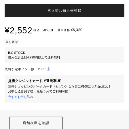
再入荷お知らせ登録
¥2,552
¥6,380
60%OFF
税込
通常価格
取り寄せ
B.C STOCK
購入合計金額4,990円以上で送料無料
取得予定ポイント数：
23 pt
提携クレジットカードで還元率UP
三井ショッピングパークカード《セゾン》なら更に¥100につき1pt還元！
お申し込み完了後、最短５分でご利用可能！
今すぐお申し込み
店舗在庫を確認