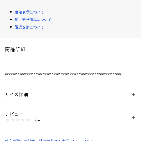
価格表示について
取り寄せ商品について
返品交換について
商品詳細
*****************************************************************
ブラウザ版でご覧頂ける動画のモデルと着用サイズ
→身長:180cm / 着用サイズ:L / 着用カラー:ナチュラル
*****************************************************************
サイズ詳細
性別：
メンズ
カテゴリー：
ファッション
 ＞ 
トップス
 ＞ 
カーディガン
素材：本体:ポリエステル95%、ポリウレタン5%
生産国：中国
レビュー
夏の軽羽織りとして活躍間違いなしのカーディガンアイテムが
洗濯：本体:洗濯機洗い（弱）
0件
登場。
※詳しい洗濯方法については、商品の品質表示タグをご覧ください
商品番号：
1099200018090 
（モール）
23051720500610 （ショップ）
透け感のあるシャーリングレース素材を使用しています。
ポリエステルがメインの素材なので、シワになりにくく扱いや