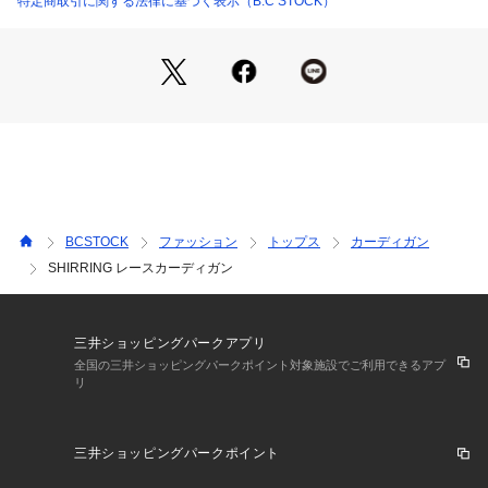
特定商取引に関する法律に基づく表示（B.C STOCK）
すいアイテムに仕上がっています。
素材自体に凹凸がありストレッチ性もあるので清涼感と着心地
が抜群なカーディガンです。
**********************
透け感:あり
裏地:なし
伸縮性:ややあり
光沢感:なし
生地の厚さ:薄め
BCSTOCK
ファッション
トップス
カーディガン
**********************
SHIRRING レースカーディガン
【スタッフ着用コメント】
《男性スタッフA》
身長:172cm/体重:62kg/体型:中肉中背/普段サイズ:M/着用サイ
ズ:L
三井ショッピングパークアプリ
サイズ感:ゆとりのあるサイズ感で、袖は7~8分袖になっていま
全国の三井ショッピングパークポイント対象施設でご利用できるアプ
リ
す。
素材感:透け感のある素材感です。
着心地:軽くて不快感なく着ることができます。
三井ショッピングパークポイント
**********************