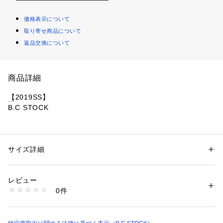
価格表示について
取り寄せ商品について
返品交換について
商品詳細
【2019SS】 
B.C STOCK 
フロントボタンが特徴のタイトスカート。
ワークらしさを出しながらキレイ目な印象もあるスカートにな
っているのでコーディネイトの幅が広がる一着です。
サイズ詳細
性別：
レディース
ブラウスでもパーカーでも合わせて頂ける万能スカートです。
カテゴリー：
ファッション
 ＞ 
スカート
 ＞ 
ひざ丈スカート
素材：本体:綿80%、ナイロン18%、ポリウレタン2%
洗濯機洗い可能でご自宅でのイージーケアができるのも嬉しい
生産国：中国
レビュー
ポイント! 
洗濯：本体:洗濯機洗い（弱）、色落ち、色あせ、製品洗い
0件
※詳しい洗濯方法については、商品の品質表示タグをご覧ください
商品番号：
1099200022998 
（モール）
※取り扱いについては、商品についている品質表示でご確認く
19060700812210 （ショップ）
ださい。