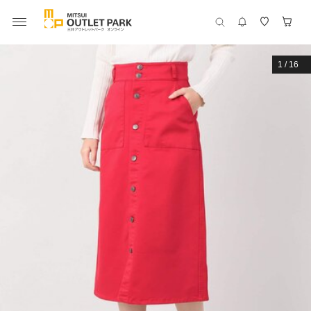
1
/
16