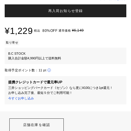
再入荷お知らせ登録
¥1,229
¥6,149
80%OFF
税込
通常価格
取り寄せ
B.C STOCK
購入合計金額4,990円以上で送料無料
取得予定ポイント数：
11 pt
提携クレジットカードで還元率UP
三井ショッピングパークカード《セゾン》なら更に¥100につき1pt還元！
お申し込み完了後、最短５分でご利用可能！
今すぐお申し込み
店舗在庫を確認