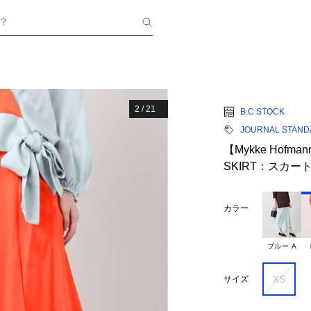
？
2
/
21
B.C STOCK
JOURNAL STANDA
【Mykke Hofm
SKIRT：スカー
カラー
ブルー A
XS
サイズ