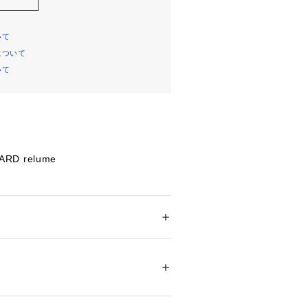
いて
について
いて
ARD relume
n】
vicとJelena Hofmannという2人の女性が2
せたブランド。
ル、自然で流れるような素材感を大切
ション
 ＞ 
スカート
 ＞ 
ひざ丈スカート
（リヨセル）51%、レーヨン49%
強さと美しさを持った女性を表現して
クリーニング
ついては、商品の品質表示タグをご覧くださ
ては、商品についている品質表示でご
23454 
（モール）
 （ショップ）