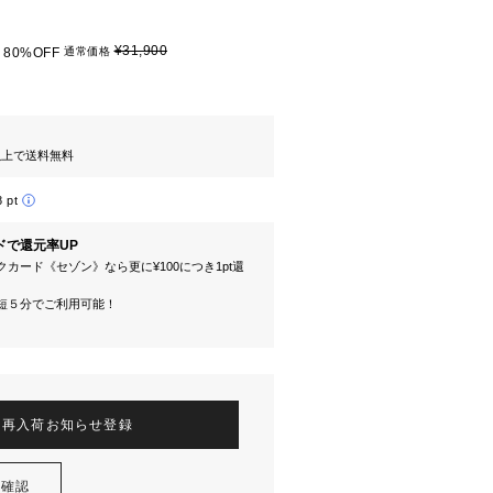
¥31,900
80%OFF
通常価格
円以上で送料無料
8 pt
ドで還元率UP
カード《セゾン》なら更に¥100につき1pt還
短５分でご利用可能！
再入荷お知らせ登録
を確認