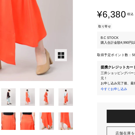
¥6,380
税込
取り寄せ
B.C STOCK
購入合計金額4,990
取得予定ポイント数：
5
提携クレジットカー
三井ショッピングパーク
元！
お申し込み完了後、最
今すぐお申し込み
店舗在庫