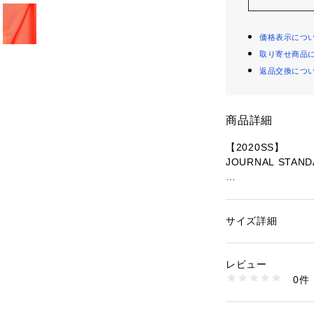
価格表示につ
取り寄せ商品
返品交換につ
商品詳細
【2020SS】
JOURNAL STAND
【Mykke Hofman
Sedina Halilo
017年スタートさ
サイズ詳細
性別：
レディース
女性らしいスタイ
カテゴリー：
ファッ
素材：本体:再生繊維
にし、知性的で、
生産国：セルビア
レビュー
います。
洗濯：本体:ドライ
0件
※詳しい洗濯方法に
い
※取り扱いについ
商品番号：
10992000
確認ください。
20060463000310