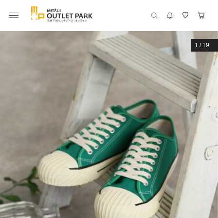
1
/
19