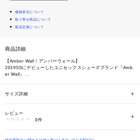
価格表示について
取り寄せ商品について
返品交換について
商品詳細
【Amber Wall / アンバーウォール】
2019SSにデビューしたユニセックスシューズブランド『Amb
er Wall』
ユニセックスで履けるデイリーユースな靴を提案しています。
特徴は二重に設計されたインソールと日本人の足型に合わせて
作られたLAST(木型)が生み出す特別な履き心地。
サイズ詳細
性別：
レディース
メンズ
国産(倉敷/高島)帆布をアッパーに使用することで、耐久性を高
カテゴリー：
シューズ
 ＞ 
スニーカー・スリッポン
め、ぬくもりのある雰囲気を作り出しています。
生産国：中国
レビュー
商品番号：
1099200023658 
（モール）
0件
※店頭・外での撮影画像は、光の当たり具合で色味が違って見
22093730000010 （ショップ）
える場合があります。
商品の色味は、スタジオ撮影の画像をご参照ください。