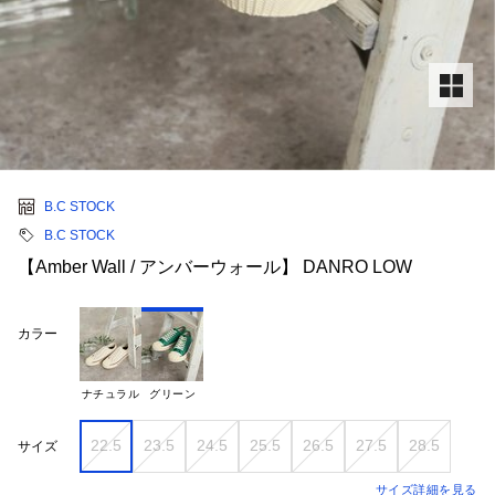
B.C STOCK
B.C STOCK
【Amber Wall / アンバーウォール】 DANRO LOW
カラー
ナチュラル
グリーン
22.5
23.5
24.5
25.5
26.5
27.5
28.5
サイズ
サイズ詳細を見る