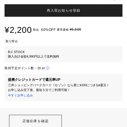
再入荷お知らせ登録
¥2,200
¥5,500
60%OFF
税込
通常価格
取り寄せ
B.C STOCK
購入合計金額4,990円以上で送料無料
取得予定ポイント数：
20 pt
提携クレジットカードで還元率UP
三井ショッピングパークカード《セゾン》なら更に¥100につき1pt還元！
お申し込み完了後、最短５分でご利用可能！
今すぐお申し込み
店舗在庫を確認