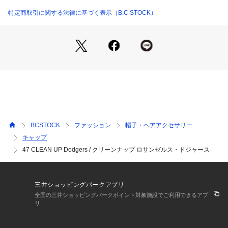
’47Brandは、アメリカ・ボストン発祥で、メジャーリーグ・ベ
ースボール(MLB)公認ライセンスブランドです。
特定商取引に関する法律に基づく表示（B.C STOCK）
1947年、イタリア移民の双子の兄弟アーサーとヘンリー・デ
ィアンジェロが、現在の’47Brandの前身となるTwins Enterpri
sesを設立しました。
ボストン・レッドソックスの本拠地、フェンウェイパーク周辺
のワゴン販売からスタートした’47Brandは、現在では、アメリ
カ4大プロスポーツリーグ(MLB,NFL,NBA, NHL)とパートナー
契約を結ぶなど成長を続けております。ディテールにまで細心
の注意を払い、上質な帽子やアパレル商品の製造を手掛け、プ
レミアム・スポーツライフスタイルブランドとして地位を確立
してきました。
BCSTOCK
ファッション
帽子・ヘアアクセサリー
アメリカで大変人気のある’47Brandのカジュアルキャップは、
キャップ
観戦時だけでなくファッションアイテムとして幅広く愛用でき
47 CLEAN UP Dodgers / クリーンナップ ロサンゼルス・ドジャース
る注目のアイテムです。
《画像についてのご注意》
※照明の関係により、実際よりも色味が違って見える場合があ
三井ショッピングパークアプリ
ります。
全国の三井ショッピングパークポイント対象施設でご利用できるアプ
またパソコン・スマートフォンなどの環境により、若干製品と
リ
画像のカラーが異なる場合もございます。
※商品の色味は、商品アップ画像をご参照ください。