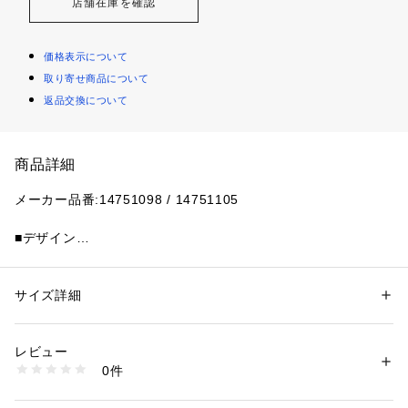
店舗在庫を確認
価格表示について
取り寄せ商品について
返品交換について
商品詳細
メーカー品番:14751098 / 14751105
■デザイン
ロサンゼルス・ドジャースのロゴがインパクトあるデザイン。
47 CLEAN UPは、柔らかいクラウンとカーブしたバイザーの
定番シルエットのアジャスタブルキャップ。
サイズ詳細
性別：
レディース
メンズ
サイズ調節が可能なストラップとこだわりが詰まったバックル
カテゴリー：
ファッション
 ＞ 
帽子・ヘアアクセサリー
 ＞ 
キャップ
素材：本体:綿100% 刺しゅう糸:ポリエステル100%
がフィット感を生み出し、ウォッシュド加工により快適なかぶ
生産国：中国
レビュー
り心地を実現しました。
洗濯：本体:洗濯不可
0件
※詳しい洗濯方法については、商品の品質表示タグをご覧ください
商品番号：
1099200024205 
（モール）
【 47BRAND / フォーティーセブン ブランド 】
25095730000520 （ショップ）