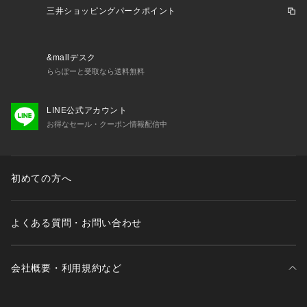
三井ショッピングパークポイント
【商品のお気に入り登録について】
「カートに入れる」右側のハートマークを押していただくと、
残り1点、セールなどの通知を受け取ることが出来ます。
&mallデスク
ららぽーと受取なら送料無料
【再入荷お知らせについて】
「カートに入れる」から「再入荷お知らせ」を押していただく
LINE公式アカウント
と
お得なセール・クーポン情報配信中
完売した商品が再入荷した際に、通知を受け取ることが出来ま
す。
初めての方へ
よくある質問・お問い合わせ
会社概要・利用規約など