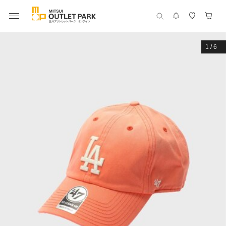
1
/
6