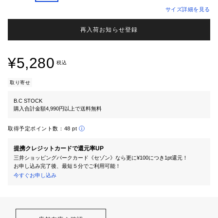
サイズ詳細を見る
再入荷お知らせ登録
¥5,280
税込
取り寄せ
B.C STOCK
購入合計金額4,990円以上で送料無料
取得予定ポイント数：
48 pt
提携クレジットカードで還元率UP
三井ショッピングパークカード《セゾン》なら更に¥100につき1pt還元！
お申し込み完了後、最短５分でご利用可能！
今すぐお申し込み