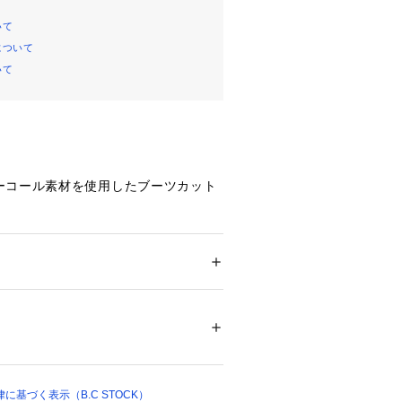
いて
について
いて
ーコール素材を使用したブーツカット
特徴で、特殊染めによる独特の色落ち
テージのような風合いをプラス。
、裾に向かって広がるシルエットでス
も期待できます。
ション
 ＞ 
パンツ
 ＞ 
ロングパンツ
麻10%
製品後加工によるこなれ感が、着こな
き上げてくれる一本。
可能、麻製品、ベロア・ベルベット・コーデュ
移り
ついては、商品の品質表示タグをご覧くださ
24355 
（モール）
基づく表示（B.C STOCK）
 （ショップ）