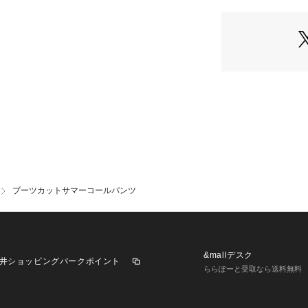
伸縮性:ややあり
光沢感:なし
生地の厚さ:なし
**********************
※カラーによりア
ブラックD:摩擦
ります。
部分的に擦れると
洗いしないで下さ
※加工により、色
予めご了承くださ
ブーツカットサマーコールパンツ
※取り扱いについ
確認ください。
※こちらの商品は、
&mallデスク
井ショッピングパークポイント
ます。
ららぽーと受取なら送料無料
直接店舗へお問い合
願い致します。