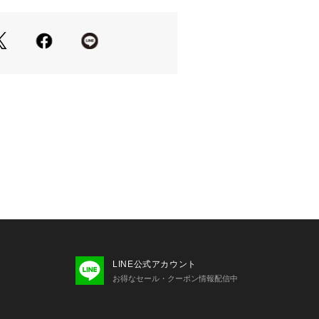
テンションが異なります。
によって他のものに色移りすることがあ
、脱色することがありますので、もみ
い。
落ち具合に個体差が生じます。
い。
ては、商品についている品質表示でご
FRAMeWORK での取り扱いになり
LINE公式アカウント
お得なセール・クーポン情報配信中
わせの際は FRAMeWORK 店舗へお