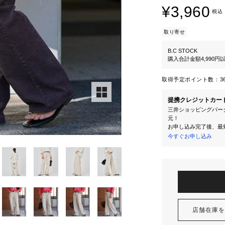
¥3,960
税込
取り寄せ
B.C STOCK
購入合計金額4,990
取得予定ポイント数：
3
提携クレジットカー
三井ショッピングパーク
元！
お申し込み完了後、最
今すぐお申し込み
店舗在庫