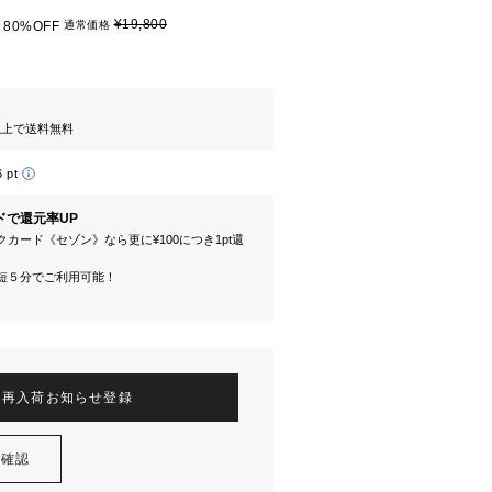
¥19,800
80%OFF
通常価格
円以上で送料無料
6 pt
ドで還元率UP
カード《セゾン》なら更に¥100につき1pt還
短５分でご利用可能！
再入荷お知らせ登録
を確認