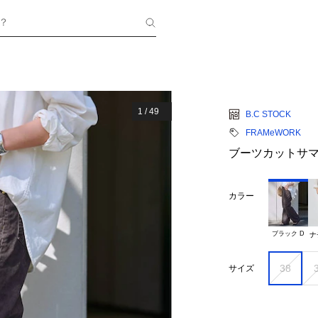
？
1
/
49
B.C STOCK
FRAMeWORK
ブーツカットサ
カラー
ブラック D
ナ
38
サイズ