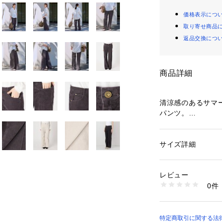
価格表示につ
取り寄せ商品
返品交換につ
商品詳細
清涼感のあるサマ
パンツ。
太めのコール幅が
やアタリがヴィン
腰回りはゆったり
サイズ詳細
性別：
レディース
タイルアップ効果
カテゴリー：
ファッ
素材：本体:綿90%、
センタープレスと
生産国：日本
レビュー
しをワンランク引
洗濯：本体:手洗い
0件
ロイ、特殊加工、色
※詳しい洗濯方法に
**********************
い
透け感:なし
商品番号：
10992000
裏地:なし
特定商取引に関する法律に
25030220308010