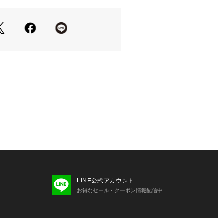
ウェアを提案しています。
に見える印象を大切にし、上質な素材
ナーが織りなす印象的なアイテムたち
ては、商品についている品質表示でご
pick & Spanでの取り扱いになりま
合わせの際は Spick & Span店舗
。
り、実際よりも色味が違って見える場
マートフォンなどの環境により、若干
ーが異なる場合もございます。
商品アップ画像をご参照ください。
LINE公式アカウント
お得なセール・クーポン情報配信中