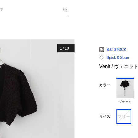
？
1
/
10
B.C STOCK
Spick & Span
Venit / ヴェニット
カラー
ブラック
フリー
サイズ