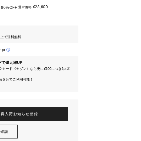
¥28,600
80%OFF
通常価格
円以上で送料無料
2 pt
ドで還元率UP
カード《セゾン》なら更に¥100につき1pt還
短５分でご利用可能！
再入荷お知らせ登録
を確認