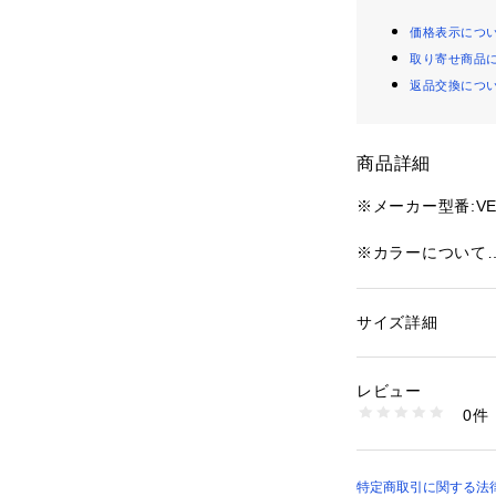
価格表示につ
取り寄せ商品
返品交換につ
商品詳細
※メーカー型番:VEK
※カラーについて
弊社販売カラー名
ブラック(001):01
サイズ詳細
性別：
レディース
※サイズについて
カテゴリー：
ファッ
素材：本体:レーヨン
弊社販売サイズ名
リウレタン6%
レビュー
フリー(009):F
生産国：中国
0件
洗濯：本体:ドライ
※詳しい洗濯方法に
【Venit / ヴェニ
い
2017年にデビュー
商品番号：
10992000
上質な素材使い、
特定商取引に関する法律に
25080210001010