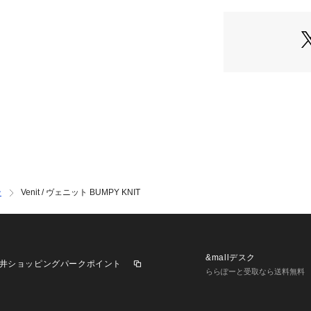
のためのデイリー
女性が美しく上品
感に2人のデザイ
が揃います。
※取り扱いについ
確認ください。
※こちらの商品は、S
す。 直接店舗へお問い
へお願い致します
※照明の関係によ
ン
Venit / ヴェニット BUMPY KNIT
合があります。
またパソコン・ス
製品と画像のカラ
※商品の色味は、
&mallデスク
井ショッピングパークポイント
ららぽーと受取なら送料無料