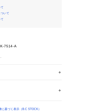
いて
について
いて
-7514-A
:メーカーカラー名
ション
 ＞ 
トップス
 ＞ 
カーディガン
52%、ナイロン25%、ポリエステル17%、ポ
:メーカーサイズ名
クリーニング
ついては、商品の品質表示タグをご覧くださ
ット】
した注目ブランド「Venit」。
24837 
（モール）
華やかさ、チャーミングな一面、女性
基づく表示（B.C STOCK）
 （ショップ）