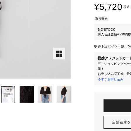
¥5,720
税込
取り寄せ
B.C STOCK
購入合計金額4,990
取得予定ポイント数：
5
提携クレジットカー
三井ショッピングパーク
元！
お申し込み完了後、最
今すぐお申し込み
店舗在庫