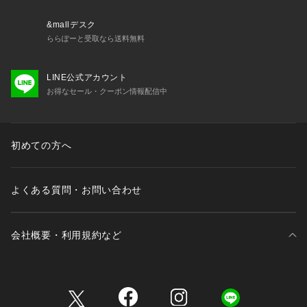
り。
程よく肉厚でシーズンレスで使用でき、また透けずらいのもポ
&mallデスク
イント。
ららぽーと受取なら送料無料
**********************
LINE公式アカウント
【お取り扱い等について】
お得なセール・クーポン情報配信中
・取り扱いについては、商品についている品質表示でご確認く
ださい。
・照明の関係により、実際よりも色味が違って見える場合があ
ります。
初めての方へ
またパソコン・スマートフォンなどの環境により、若干製品と
画像のカラーが異なる場合もございます。
・商品の色味は、商品アップ画像をご参照ください。
よくある質問・お問い合わせ
・こちらの商品は、VERMEIL par iena での取り扱いになりま
す。
直接店舗へお問い合わせの際は VERMEIL par iena店舗へお願
会社概要・利用規約など
い致します。
ブラック(メイン)着用スタッフ身長:160cm  着用サイズ:38
三井不動産が展開する商業施設一覧
ブラック(スナップ)・ホワイト A(スナップ)着用スタッフ身長:
160cm  着用サイズ:38