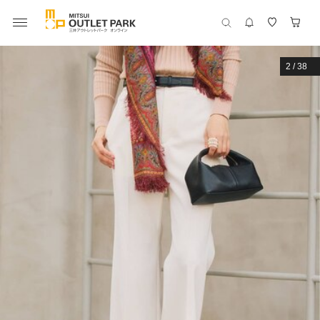
2
/
38