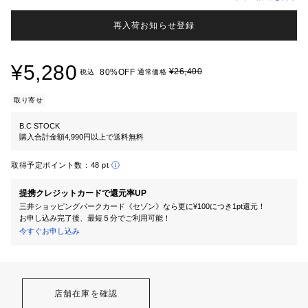
再入荷お知らせ登録
¥5,280
¥26,400
80%OFF
税込
通常価格
取り寄せ
B.C STOCK
購入合計金額4,990円以上で送料無料
取得予定ポイント数：
48 pt
提携クレジットカードで還元率UP
三井ショッピングパークカード《セゾン》なら更に¥100につき1pt還元！
お申し込み完了後、最短５分でご利用可能！
今すぐお申し込み
店舗在庫を確認