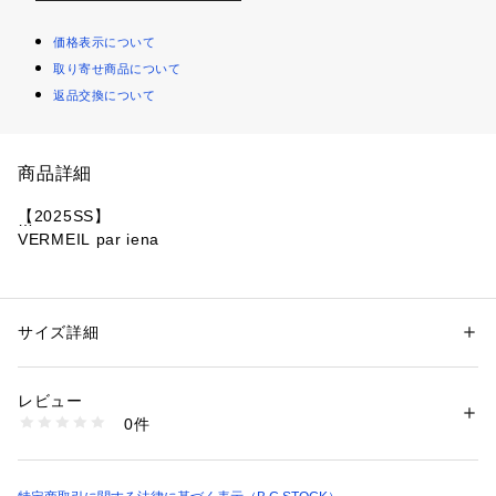
価格表示について
取り寄せ商品について
返品交換について
商品詳細
【2025SS】
VERMEIL par iena
■デザイン
センタープレス入りのストレートシルエットパンツ。
ウエスト後ろ部分はゴム仕様で着心地楽ちん。
サイズ詳細
性別：
レディース
適度な厚みがありシーズンレスでお召しいただけます。
カテゴリー：
ファッション
 ＞ 
パンツ
 ＞ 
ロングパンツ
素材：本体:トリアセテート64%、ポリエステル36%
お仕事にお出掛けに、様々なシーンで活躍する1本です。
生産国：日本
レビュー
洗濯：本体:洗濯機洗い（弱）
0件
■素材
※詳しい洗濯方法については、商品の品質表示タグをご覧ください
商品番号：
1099200031152 
（モール）
しなやかなツイル素材を採用。
25030938311010 （ショップ）
独特の光沢感があり、つるっとした滑らかな肌触りが特徴で
す。