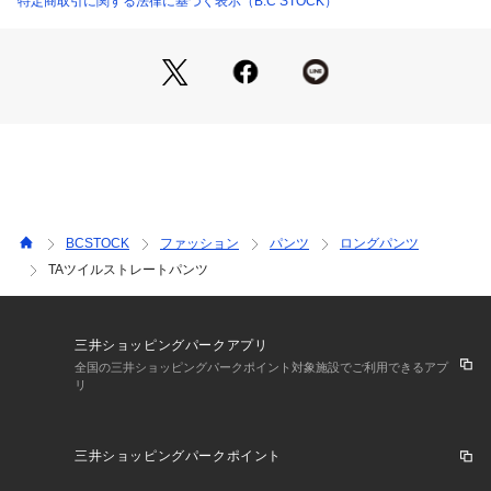
特定商取引に関する法律に基づく表示（B.C STOCK）
ご自宅でのお手入れも簡単なのも嬉しいポイント。
■コーディネート
シャツやジャケット合わせでオフィスやセレモニーシーンにも
対応可能。
ニットやスウェットと合わせても品よく決まります。
**********************
透け感:なし(ホワイトややあり)
裏地:なし
BCSTOCK
ファッション
パンツ
ロングパンツ
伸縮性:なし
TAツイルストレートパンツ
光沢感:なし
生地の厚さ:普通
**********************
《スタッフ S》
三井ショッピングパークアプリ
身長:158cm/普段サイズ:36/着用サイズ:36
全国の三井ショッピングパークポイント対象施設でご利用できるアプ
リ
サイズ感:ウエスト後ろ部分はゴム仕様で、ウエストからヒッ
プは程よくゆとりがあります。
スッキリとしたストレートで、足のラインは出ないシルエッ
三井ショッピングパークポイント
ト。着丈はフラットシューズだと下につくくらいの長さ。
素材感/着心地:表面は光沢感がありつるっとした滑らかな肌触