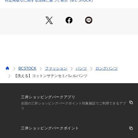
特定商取引に関する法律に基づく表示（B.C STOCK）
汎用性の高いアイテム。
裾は折り返して、足元をスッキリ見せることが出来ます。
**********************
透け感:なし
裏地:なし
伸縮性:多少あり
光沢感:微光沢
生地の厚さ:普通
**********************
BCSTOCK
ファッション
パンツ
ロングパンツ
**********************
【洗える】コットンサテンセミバレルパンツ
【スタッフ着用コメント】
《スタッフ名:yukimi》
身長:160cm/体型:普通/普段サイズ:S~M/着用サイズ:36
サイズ感:ウエストはジャストサイズでぴったり。ゆとりのあ
三井ショッピングパークアプリ
るシルエットで脚のラインを拾わず安心です。
全国の三井ショッピングパークポイント対象施設でご利用できるアプ
リ
素材感:コットンのナチュラルな風合い。表面は適度な艶感が
あります。
着心地:伸縮性があり、身体を動かしやすく快適な着心地でし
三井ショッピングパークポイント
た
**********************