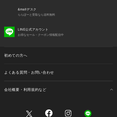
※取り扱いについては、商品についている品質表示でご確認く
&mallデスク
ださい。
ららぽーと受取なら送料無料
※照明の関係により、実際よりも色味が違って見える場合があ
LINE公式アカウント
ります。
お得なセール・クーポン情報配信中
またパソコン・スマートフォンなどの環境により、若干製品と
画像のカラーが異なる場合もございます。
※商品の色味は、商品アップ画像をご参照ください。
初めての方へ
モデル身長:164cm 着用サイズ:36
詳細スタッフ身長:163cm 着用サイズ:36
よくある質問・お問い合わせ
会社概要・利用規約など
三井不動産が展開する商業施設一覧