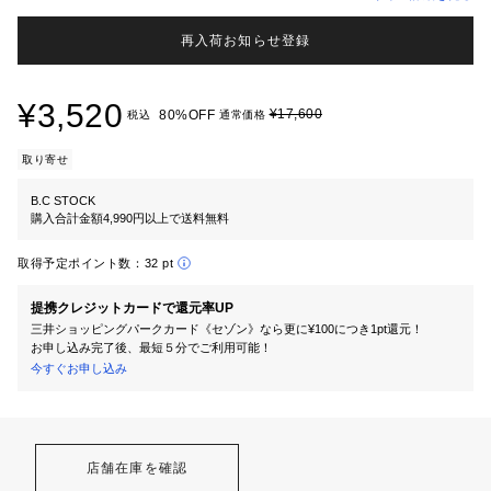
再入荷お知らせ登録
¥3,520
¥17,600
80%OFF
税込
通常価格
取り寄せ
B.C STOCK
購入合計金額4,990円以上で送料無料
取得予定ポイント数：
32 pt
提携クレジットカードで還元率UP
三井ショッピングパークカード《セゾン》なら更に¥100につき1pt還元！
お申し込み完了後、最短５分でご利用可能！
今すぐお申し込み
店舗在庫を確認