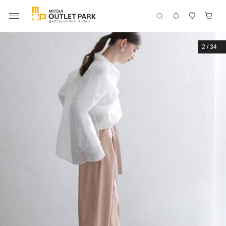
2
/
34