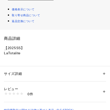
価格表示について
取り寄せ商品について
返品交換について
商品詳細
【2025SS】
LaTotalite
大人女子のワードローブにハマるバレルパンツ。
ほんのり艶のあるコットンサテンを採用し、女性らしく着こな
せるデザインに落とし込んだ一枚です。
サイズ詳細
性別：
レディース
ボリュームが出すぎないスッキリとしたシルエットは、LaTota
カテゴリー：
ファッション
 ＞ 
パンツ
 ＞ 
ロングパンツ
素材：本体:綿97%、ポリウレタン3%
liteのキレイめブラウスとの相性抜群。
生産国：中国
レビュー
ウエストには共布のベルトを付け、タックインでメリハリのあ
洗濯：本体:手洗い可能、ポリウレタン製品
0件
る着こなしに。
※詳しい洗濯方法については、商品の品質表示タグをご覧ください
商品番号：
1099200031159 
（モール）
センタープレスを入れることできちんと感を演出し、オフィス
25030140204020 （ショップ）
にも使いやすいデザインに仕上げました。
Tシャツ合わせもカジュアルになり過ぎず、オンオフ活躍する