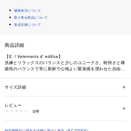
価格表示について
取り寄せ商品について
返品交換について
商品詳細
【E. / Vetements d' edifice】
洗練とリラックスのバランスと少しのユニークさ。軽快さと構
築性のバランスで常に新鮮で心地よい緊張感を漂わせた自由で
上質なコレクションレーベル。
【ご注意】
サイズ詳細
性別：
メンズ
※照明の関係により、実際よりも色味が違って見える場合があ
カテゴリー：
ファッション
 ＞ 
ジャケット
 ＞ 
テーラードジャケット
素材：表地:毛60%、絹40% 裏地:レーヨン56%、キュプラ44% 袖裏地:レ
ります。
ーヨン56%、キュプラ44%
レビュー
またパソコン・スマートフォンなどの環境により、若干製品と
生産国：日本
0件
画像のカラーが異なる場合もございます。
洗濯：本体:ドライクリーニング、保護カバーが必要な釦
※詳しい洗濯方法については、商品の品質表示タグをご覧ください
※商品の色味は、商品アップ画像をご参照ください。
商品番号：
1099200031366 
（モール）
25010300050010 （ショップ）
特定商取引に関する法律に基づく表示（B.C STOCK）