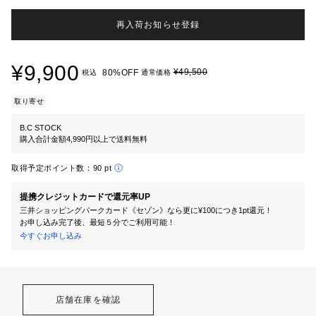
再入荷お知らせ登録
¥9,900
¥49,500
80%OFF
税込
通常価格
取り寄せ
B.C STOCK
購入合計金額4,990円以上で送料無料
取得予定ポイント数：
90 pt
提携クレジットカードで還元率UP
三井ショッピングパークカード《セゾン》なら更に¥100につき1pt還元！
お申し込み完了後、最短５分でご利用可能！
今すぐお申し込み
店舗在庫を確認