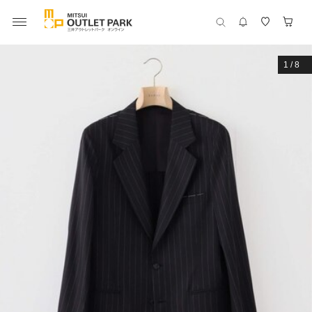
1
/
8