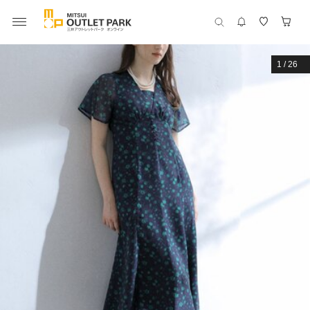
1
/
26