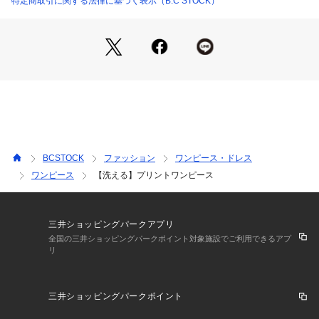
特定商取引に関する法律に基づく表示（B.C STOCK）
透け感:なし
裏地:あり
伸縮性:なし
光沢感:なし
生地の厚さ:普通
**********************
【スタッフ着用コメント】
《スタッフ名:mizuki》
身長:160cm/体型:普通/普段サイズ:S~M/着用サイズ:36
サイズ感:ややコンパクトでした。ジャストで着るなら38サイ
BCSTOCK
ファッション
ワンピース・ドレス
ズが良さそう。
ワンピース
【洗える】プリントワンピース
素材感:袖や裾はシアー感があるのでペタっと肌に張り付くこ
となく涼し気な素材です。
着心地:柔らかくて軽い着心地。インナーが見える心配がない
のが嬉しい。
三井ショッピングパークアプリ
**********************
全国の三井ショッピングパークポイント対象施設でご利用できるアプ
リ
※取り扱いについては、商品についている品質表示でご確認く
ださい。
三井ショッピングパークポイント
※照明の関係により、実際よりも色味が違って見える場合があ