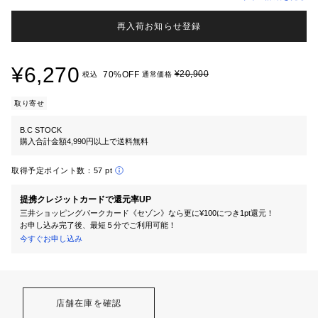
再入荷お知らせ登録
¥6,270
¥20,900
70%OFF
税込
通常価格
取り寄せ
B.C STOCK
購入合計金額4,990円以上で送料無料
取得予定ポイント数：
57 pt
提携クレジットカードで還元率UP
三井ショッピングパークカード《セゾン》なら更に¥100につき1pt還元！
お申し込み完了後、最短５分でご利用可能！
今すぐお申し込み
店舗在庫を確認