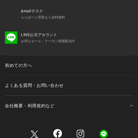
ります。
またパソコン・スマートフォンなどの環境により、若干製品と
&mallデスク
画像のカラーが異なる場合もございます。
ららぽーと受取なら送料無料
※商品の色味は、商品アップ画像をご参照ください。
LINE公式アカウント
お得なセール・クーポン情報配信中
モデル身長:164cm 着用サイズ:36
初めての方へ
よくある質問・お問い合わせ
会社概要・利用規約など
三井不動産が展開する商業施設一覧