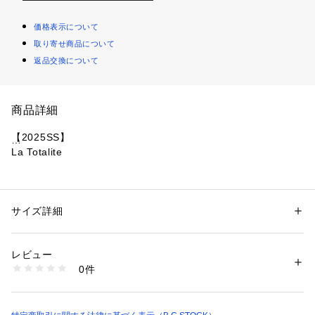
価格表示について
取り寄せ商品について
返品交換について
商品詳細
【2025SS】
La Totalite
これからの季節に嬉しい1枚でコーデが完成するワンピース。
シーズンムード漂うシアー感のある生地を使用しており涼しげ
な印象です。
サイズ詳細
性別：
レディース
ウエスト位置を高くすることでスタイルアップして見えるのも
カテゴリー：
ファッション
 ＞ 
ワンピース・ドレス
 ＞ 
ワンピース
素材：表地:ポリエステル100% 裏地:ポリエステル100%
嬉しいポイント◎
生産国：中国
レビュー
バッグにはリボンをつけることで後ろ姿も抜かりないデザイ
洗濯：本体:洗濯機洗い（弱）、色あせ、縫目開き・目寄れ
0件
ン。
※詳しい洗濯方法については、商品の品質表示タグをご覧ください
商品番号：
1099200032087 
（モール）
大人フェミニンな着こなしが叶うおすすめの1着です。
25040140502020 （ショップ）
**********************