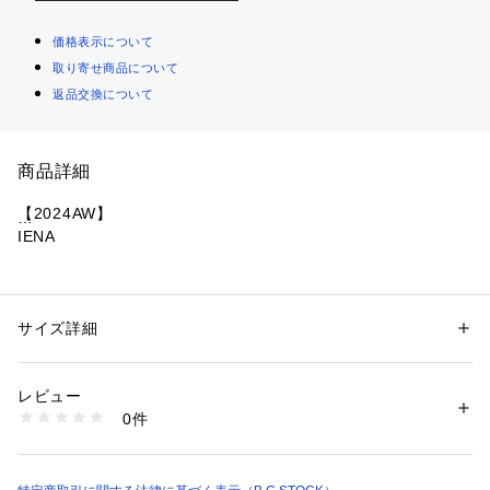
価格表示について
取り寄せ商品について
返品交換について
商品詳細
【2024AW】
IENA
表情のあるネップ素材が涼し気なドルマンブラウス。
イタリアの『INTESA社』のインポート素材を使用してお作り
しました。
サイズ詳細
性別：
レディース
程よいシアー感とドライタッチで肌離れの良い素材が暑い夏に
カテゴリー：
ファッション
 ＞ 
トップス
 ＞ 
シャツ・ブラウス
素材：本体:ポリエステル89%、レーヨン11% 別布:ポリエステル100%
嬉しい一枚です。
生産国：日本
レビュー
ポイントになる袖は、タックを入れてフォルム感を演出。
洗濯：本体:手洗い可能、レーヨン・キュプラ製品、縫目開き・目寄れ、
0件
バンドカラーでお顔周りがすっきり見えるのもこだわりです。
色落ち
※詳しい洗濯方法については、商品の品質表示タグをご覧ください
ご自宅で手洗いできるのでお手入れも簡単。
商品番号：
1099200032581 
（モール）
シンプルなパンツやIラインシルエットのスカートと合わせて
24051900500030 （ショップ）
着映えするブラウスです。