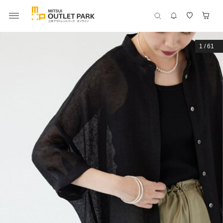
1
/
61