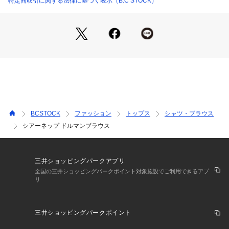
特定商取引に関する法律に基づく表示（B.C STOCK）
**********************
透け感:ややあり
裏地:無し
伸縮性:無し
光沢感:無し
生地の厚さ:やや薄手
**********************
※ブラック(001)のみ、下記のお取扱いにご注意ください。
BCSTOCK
ファッション
トップス
シャツ・ブラウス
・色落ち 
シアーネップ ドルマンブラウス
着用中の摩擦や汗、水などで濡れたことによる他のものへの色
移りにご注意ください。 
※取り扱いについては、商品についている品質表示でご確認く
三井ショッピングパークアプリ
ださい。
全国の三井ショッピングパークポイント対象施設でご利用できるアプ
リ
※こちらの商品は、IENAでの取り扱いになります。
直接店舗へお問い合わせの際はIENA店舗へお願い致します。
三井ショッピングパークポイント
※照明の関係により、実際よりも色味が違って見える場合があ