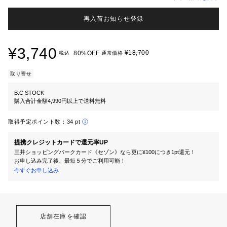
再入荷お知らせ登録
¥3,740
¥18,700
80%OFF
税込
通常価格
取り寄せ
B.C STOCK
購入合計金額4,990円以上で送料無料
取得予定ポイント数：
34 pt
提携クレジットカードで還元率UP
三井ショッピングパークカード《セゾン》なら更に¥100につき1pt還元！
お申し込み完了後、最短５分でご利用可能！
今すぐお申し込み
店舗在庫を確認