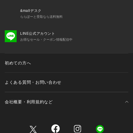
ります。
またパソコン・スマートフォンなどの環境により、若干製品と
&mallデスク
画像のカラーが異なる場合もございます。
ららぽーと受取なら送料無料
予めご了承ください。
※商品の色味は、商品アップ画像をご参照ください。
LINE公式アカウント
お得なセール・クーポン情報配信中
ブラック着用スタッフ身長:167cm・160cm 着用サイズ:フリー
ナチュラル着用スタッフ身長:160cm・159cm 着用サイズ:フリ
ー
詳細着用スタッフ身長:163cm 着用サイズ:フリー
初めての方へ
よくある質問・お問い合わせ
会社概要・利用規約など
三井不動産が展開する商業施設一覧