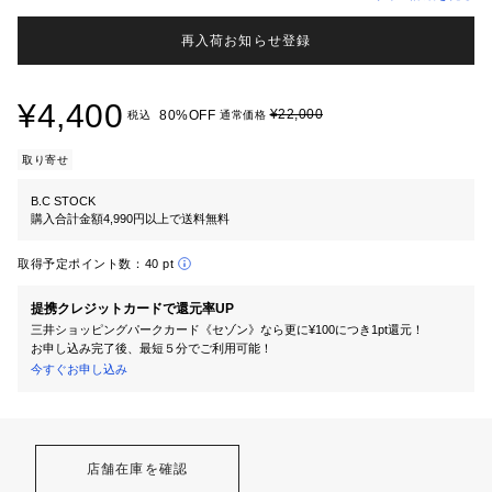
再入荷お知らせ登録
¥4,400
¥22,000
80%OFF
税込
通常価格
取り寄せ
B.C STOCK
購入合計金額4,990円以上で送料無料
取得予定ポイント数：
40 pt
提携クレジットカードで還元率UP
三井ショッピングパークカード《セゾン》なら更に¥100につき1pt還元！
お申し込み完了後、最短５分でご利用可能！
今すぐお申し込み
店舗在庫を確認