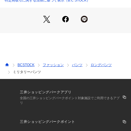
特定商取引に関する法律に基づく表示（B.C STOCK）
伸縮性:なし
光沢感:なし
生地の厚さ:普通
**********************
※取り扱いについては、商品についている品質表示でご確認く
ださい。
※こちらの商品は、FRAMeWORK での取り扱いになります。
直接店舗へお問い合わせの際は FRAMeWORK 店舗へお願い致
BCSTOCK
ファッション
パンツ
ロングパンツ
します。
ミリタリーパンツ
※照明の関係により、実際よりも色味が違って見える場合があ
ります。
またパソコン・スマートフォンなどの環境により、若干製品と
三井ショッピングパークアプリ
画像のカラーが異なる場合もございます。
全国の三井ショッピングパークポイント対象施設でご利用できるアプ
リ
予めご了承の上ご注文ください。
※商品の色味は、商品アップ画像をご参照ください。
三井ショッピングパークポイント
着用スタッフ身長:165cm 着用サイズ:38