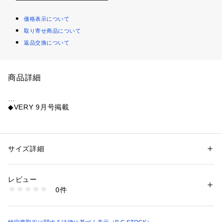
価格表示について
取り寄せ商品について
返品交換について
商品詳細
◆VERY 9月号掲載
ビンテージミリタリーアイテムに見られるような、ポリエステ
ル混のホップサックを別注オーダー。
少しハリのある素材で、しっかりとしたシルエットが脚のライ
サイズ詳細
性別：
レディース
ンをカバーしてくれます。
カテゴリー：
ファッション
 ＞ 
パンツ
 ＞ 
ロングパンツ
素材：表地:ポリエステル62%、綿37%、ポリウレタン1% 裏地:ポリエス
素材のミックス感で奥行きのあるカーキカラーが魅力。
テル100%
レビュー
穿くだけでミリタリームードがプラスされるアイテムです。
生産国：日本
0件
洗濯：本体:手洗い可能、色あせ
※詳しい洗濯方法については、商品の品質表示タグをご覧ください
**********************
商品番号：
1099200032753 
（モール）
透け感:なし
24030220303030 （ショップ）
裏地:あり