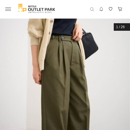
1
/
26