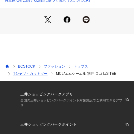
特定商取引に関する法律に基づく表示（B.C STOCK）
パリをイメージしたグラフィックを使用したシーズン長く使え
る薄手のカットソー。ラウンドヘムシルエットなので一枚でも
インナー使いでも便利な素材感になります。
洗濯機洗い(弱)可能で気軽にお手入れできるのも嬉しいポイン
トです。
●シリーズ商品
品番:25092710001930 MCL/エムシーエル 別注 ロゴトートB
AG
品番:25070710002030 MCL/エムシーエル 別注 ロゴ L/S TEE
BCSTOCK
ファッション
トップス
Tシャツ・カットソー
MCL/エムシーエル 別注 ロゴ L/S TEE
【MCL/エムシーエル】
ブランド名は「Mille Confection Leisurewear」の略になりま
す。
Mille = 千の
三井ショッピングパークアプリ
Confection = 既製服
全国の三井ショッピングパークポイント対象施設でご利用できるアプ
リ
Leisurewear = レジャーウェア、簡単な服
1980年からフランスを中心にヨーロッパで展開していたレジ
ャーウェアブランド。 さまざまなシーンのユニフォームやデ
三井ショッピングパークポイント
イリーウェアとして、企業用やイベントウェアと幅広く活用さ
れていました。 印象的なブランドアイコンが特徴で、古着市