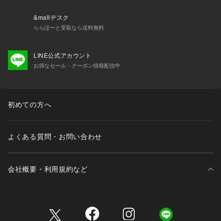
場でも目にすることが難しいブランドのひとつとなっていま
す。
&mallデスク
ららぽーと受取なら送料無料
※取り扱いについては、商品についている品質表示でご確認く
ださい。
LINE公式アカウント
・裏返しにしてネットを使用して下さい。
お得なセール・クーポン情報配信中
・プリント部分のアイロンはお避け下さい。
・選択で多少縮むことがあります。
・濃色や配色の商品は移染の恐れがある為、付け置き洗いは避
け、単独洗いをして下さい。
初めての方へ
・洗濯後はすぐに干してください。
・湿った状態で強くこすられると色が移る事があります。
・長い時間濡れたままにせず、洗濯後は、形を整えてすばやく
よくある質問・お問い合わせ
干してください。
・この製品は光により退色しやすいので太陽光や蛍光灯等が長
時間当たる場所で保管しないでください。
会社概要・利用規約など
・汗や摩擦(特に湿った状態)により色が移る場合があります。
・特殊プリントの為、短時間でお洗い下さい。
<耐光>
三井不動産が展開する商業施設一覧
・この商品は、強い日光(または照明)を長時間受けますと変色
の恐れがありますので、御着用及び保管の際には、十分御注意