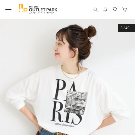
3
/
49