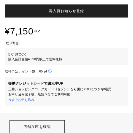
再入荷お知らせ登録
¥7,150
税込
取り寄せ
B.C STOCK
購入合計金額4,990円以上で送料無料
取得予定ポイント数：
65 pt
提携クレジットカードで還元率UP
三井ショッピングパークカード《セゾン》なら更に¥100につき1pt還元！
お申し込み完了後、最短５分でご利用可能！
今すぐお申し込み
店舗在庫を確認