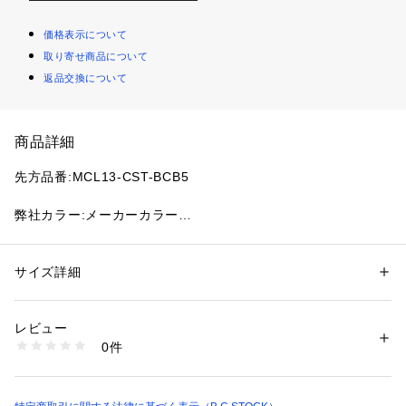
価格表示について
取り寄せ商品について
返品交換について
商品詳細
先方品番:MCL13-CST-BCB5
弊社カラー:メーカーカラー
ブラック(001):PARIS BLACK
ブラック A(002):METRO BLACK
ホワイト(010):PARIS WHITE
サイズ詳細
性別：
レディース
ホワイト A(011):METRO WHITE
カテゴリー：
ファッション
 ＞ 
トップス
 ＞ 
Tシャツ・カットソー
素材：本体:コットン100%
生産国：中国
レビュー
弊社サイズ:メーカーサイズ
洗濯：本体:洗濯機洗い（弱）
0件
フリー(009):F
※詳しい洗濯方法については、商品の品質表示タグをご覧ください
商品番号：
1099200033418 
（モール）
25070710002030 （ショップ）
B.C STOCK別注アイテム、ロゴプリントL/S Tシャツ。