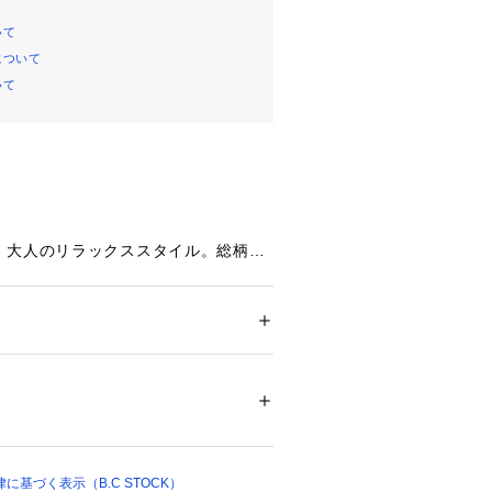
いて
について
いて
、大人のリラックススタイル。総柄プ
ツが登場!
ージさせる、『プロヴァンス・プリン
ージーパンツ。
ション
 ＞ 
パンツ
 ＞ 
ロングパンツ
テル100%
通しのいい凹凸感のあるポリエステル
ントを施しました。
可能、色あせ、生地の構成・プリント
仕様+スピンドルでサイズ調整も可能
ついては、商品の品質表示タグをご覧くださ
33607 
（モール）
 （ショップ）
りにかけて程よいゆとりがありなが
基づく表示（B.C STOCK）