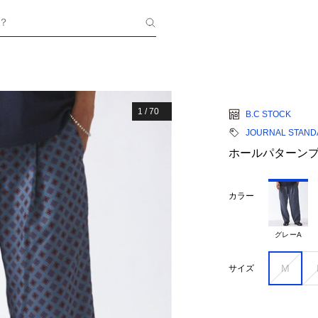
？
1
/
70
B.C STOCK
JOURNAL STANDA
ホールパターンプ
カラー
グレーA
M
サイズ