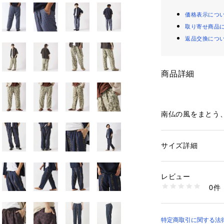
価格表示につ
取り寄せ商品
返品交換につ
商品詳細
南仏の風をまとう
リントイージーパン
南フランスをイメ
サイズ詳細
性別：
メンズ
ト』が特徴的なイ
カテゴリー：
ファッ
素材：本体:ポリエス
肌に張り付かず風
生産国：中国
レビュー
素材に総柄のプリ
洗濯：本体:手洗い
0件
ウエストは総ゴム
※詳しい洗濯方法に
い
です。
商品番号：
10992000
25030464100010
ヒップから腿まわ
特定商取引に関する法律に