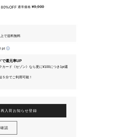
¥9,900
80%OFF
通常価格
円以上で送料無料
8 pt
ドで還元率UP
カード《セゾン》なら更に¥100につき1pt還
短５分でご利用可能！
再入荷お知らせ登録
を確認