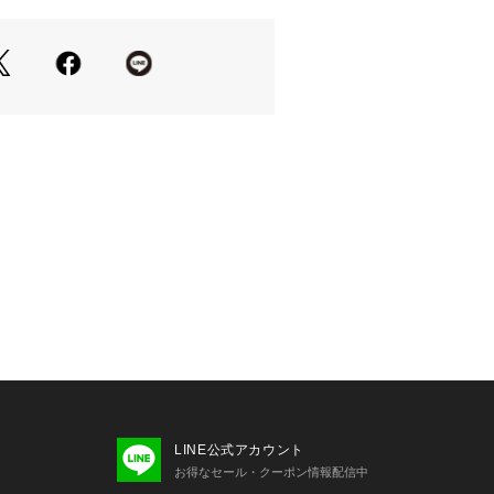
緩めのテーパードシルエット。
ーなどトップスのサイズ感を選ばず合
上げました。
ネイビー、全面小紋柄のブラック、グ
ほか、ペイズリー柄のベージュの全5
ちな夏のスタイルにアクセントを加え
で、女性にもおすすめです。
メント】
LINE公式アカウント
:60kg/体型:中肉中背/普段サイズ:M/着
お得なセール・クーポン情報配信中