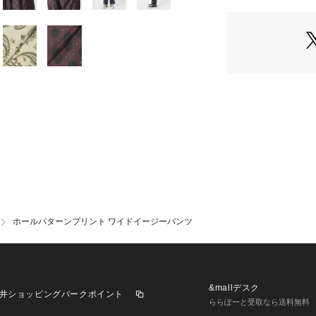
ら、裾に向かって
シャツやカットソ
わせやすい形に仕
ストライプ配色の
レー、ボルドーの
色展開。
シンプルになりが
てくれるアイテム
**********************
透け感:なし
裏地:なし
伸縮性:なし
光沢感:あり
ホールパターンプリント ワイドイージーパンツ
生地の厚さ:普通
**********************
【スタッフ着用コ
《スタッフH》
&mallデスク
身長:170cm/体重
井ショッピングパークポイント
ららぽーと受取なら送料無料
用サイズ:L