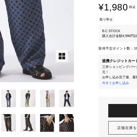
¥1,980
税込
取り寄せ
B.C STOCK
購入合計金額4,990
取得予定ポイント数：
1
提携クレジットカー
三井ショッピングパーク
元！
お申し込み完了後、最
今すぐお申し込み
店舗在庫