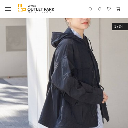
1
/
34