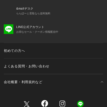
【スタッフ着用コメント】
《スタッフO》
&mallデスク
年齢:30代前半/身長:158cm/体型:普通/普段サイズ:S,M/着用サ
ららぽーと受取なら送料無料
イズ:フリー
サイズ感:ゆったりしています
LINE公式アカウント
素材感:ナイロンで軽やかな素材です
お得なセール・クーポン情報配信中
着心地:軽くてさっと羽織るのに便利です。
※あくまでも個人の感想です
**********************
※取り扱いについては、商品についている取扱表示にてご確認
初めての方へ
下さい。
※照明の関係により、実際よりも色味が違って見える場合があ
よくある質問・お問い合わせ
ります。
またパソコン・スマートフォンなどの環境により、若干製品と
画像のカラーが異なる場合もございます。
会社概要・利用規約など
※商品の色味は、商品アップ画像をご参照ください。
ブラック着用スタッフ:160cm 着用サイズ:フリー
三井不動産が展開する商業施設一覧
ホワイト着用スタッフ:158cm 着用サイズ:フリー
詳細着用スタッフ:163cm 着用サイズ:フリー