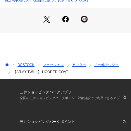
特定商取引に関する法律に基づく表示（B.C STOCK）
ゆったりとした身幅で中にもしっかり着込めます。ウエストを
ドロストしてシルエットに変化をつけるとすっきり着ていただ
けてまた違った印象に。どんなボトムにもぴったりです。
春らしいホワイトカラーもおすすめです。
【ARMY TWILL/アーミーツイル】
ARMY TWILLと名付けられたこのブランドは、ストアブラン
ドとして1940年以降に誕生。
名前のとおりARMY TWILL素材を使用し、シャツやチノパン
ツを主に手掛けアメリカ軍だけでなくワーカー等の民間向けに
BCSTOCK
ファッション
アウター
その他アウター
も当時は販売されていました。
【ARMY TWILL】 HOODED COAT
ハードな環境に耐えられる素材と機能性を追求したディティー
ルは洗練されたシンプルで着易いデザインが特徴となっていま
す。
**********************
三井ショッピングパークアプリ
透け感:ホワイトややあり
全国の三井ショッピングパークポイント対象施設でご利用できるアプ
リ
裏地:なし
伸縮性:なし
光沢感:なし
三井ショッピングパークポイント
生地の厚さ:普通
**********************