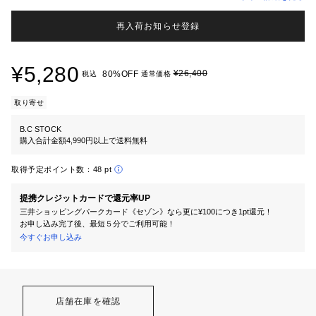
再入荷お知らせ登録
¥5,280
¥26,400
80%OFF
税込
通常価格
取り寄せ
B.C STOCK
購入合計金額4,990円以上で送料無料
取得予定ポイント数：
48 pt
提携クレジットカードで還元率UP
三井ショッピングパークカード《セゾン》なら更に¥100につき1pt還元！
お申し込み完了後、最短５分でご利用可能！
今すぐお申し込み
店舗在庫を確認