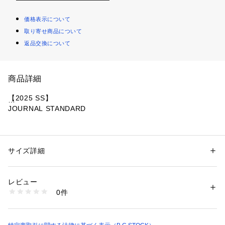
価格表示について
取り寄せ商品について
返品交換について
商品詳細
【2025 SS】
JOURNAL STANDARD
※メーカー品番:AM-2514001
※弊社販売カラー名:メーカーカラー名
サイズ詳細
性別：
レディース
ブラック(001):BLACK
カテゴリー：
ファッション
 ＞ 
アウター
 ＞ 
その他アウター
素材：本体:ナイロン100%
ホワイト(010):WHITE
生産国：中国
レビュー
洗濯：本体:洗濯機洗い（弱）
0件
※弊社販売サイズ名:メーカーサイズ名
※詳しい洗濯方法については、商品の品質表示タグをご覧ください
商品番号：
1099200033899 
（モール）
フリー(009):ONE
25020410000110 （ショップ）
春にぴったりの軽やかなフーディー。