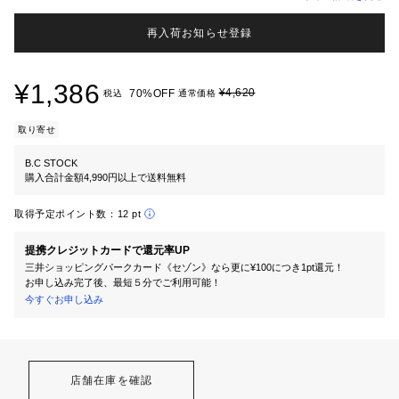
再入荷お知らせ登録
¥1,386
¥4,620
70%OFF
税込
通常価格
取り寄せ
B.C STOCK
購入合計金額4,990円以上で送料無料
取得予定ポイント数：
12 pt
提携クレジットカードで還元率UP
三井ショッピングパークカード《セゾン》なら更に¥100につき1pt還元！
お申し込み完了後、最短５分でご利用可能！
今すぐお申し込み
店舗在庫を確認