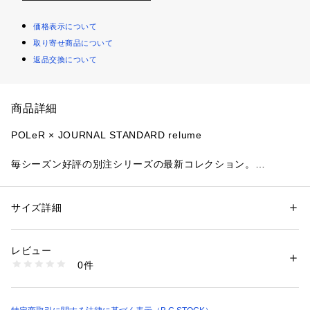
価格表示について
取り寄せ商品について
返品交換について
商品詳細
POLeR × JOURNAL STANDARD relume
毎シーズン好評の別注シリーズの最新コレクション。
90年代、ストリートを駆け抜けたスケートボーダーたちが愛用
したロールアップビーニーをrelumeの別注仕様で作成しまし
た。単色では表現できない奥行きと表情を出すため、3色の糸
サイズ詳細
性別：
メンズ
をミックス。絶妙な色合いが、コーディネートにさりげないア
カテゴリー：
ファッション
 ＞ 
帽子・ヘアアクセサリー
 ＞ 
ニットキャッ
プ・ビーニー
クセントを加えます。
素材：品質:アクリル100%
レビュー
当時の雰囲気を残しつつ、現代のファッションにも馴染む特別
生産国：中国
0件
なアイテムです。
洗濯：本体:手洗い可能
※詳しい洗濯方法については、商品の品質表示タグをご覧ください
商品番号：
1099200034087 
（モール）
【POLeR / ポーラー】
25095465000810 （ショップ）
サーファー、スケーター、スノーボーダーのライフスタイルを