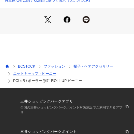
特定商取引に関する法律に基づく表示（B.C STOCK）
ミックスした新感覚アウトドアブランドとして2010年に立ち
上がった「POLER」。
ロードトリップのバイブスからインスパイアされたアイテム
は、遊び心と優しさが溢れる自由度の高いデザインに仕上がっ
ています。
2010年以来、ポーラーはアクションスポーツと伝統的なアウ
トドアアクティビティの間のギャップを埋めてきました。
私たちは、日常の冒険やすべての人のために、楽しく実用的な
アウトドア用品やアパレルを製造しています。
オレゴン州ポートランドを拠点とする「Poler」は、#CampVi
BCSTOCK
ファッション
帽子・ヘアアクセサリー
besを世界中に送信しています。
ニットキャップ・ビーニー
POLeR / ポーラー 別注 ROLL UP ビーニー
【画像についてのご注意】
※照明の関係により、実際よりも色味が違って見える場合があ
ります。
三井ショッピングパークアプリ
またパソコン・スマートフォンなどの環境により、若干製品と
全国の三井ショッピングパークポイント対象施設でご利用できるアプ
画像のカラーが異なる場合もございます。
リ
※商品の色味は、商品アップ画像をご参照ください。
三井ショッピングパークポイント