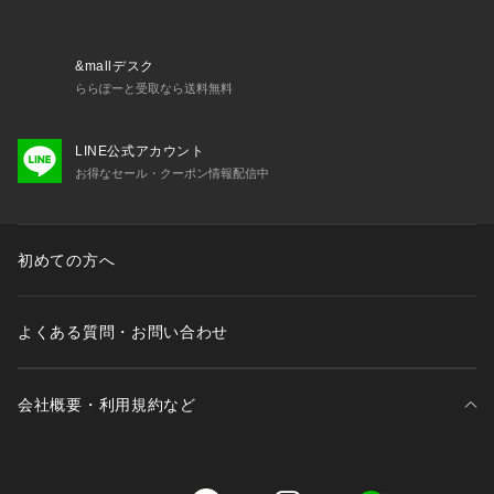
【商品のお気に入り登録について】
「カートに入れる」右側のハートマークを押していただくと、
残り1点、セールなどの通知を受け取ることが出来ます。
&mallデスク
ららぽーと受取なら送料無料
【再入荷お知らせについて】
LINE公式アカウント
「カートに入れる」から「再入荷お知らせ」を押していただく
お得なセール・クーポン情報配信中
と
完売した商品が再入荷した際に、通知を受け取ることが出来ま
す。
初めての方へ
よくある質問・お問い合わせ
会社概要・利用規約など
三井不動産が展開する商業施設一覧