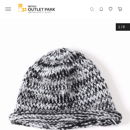
1
/
9