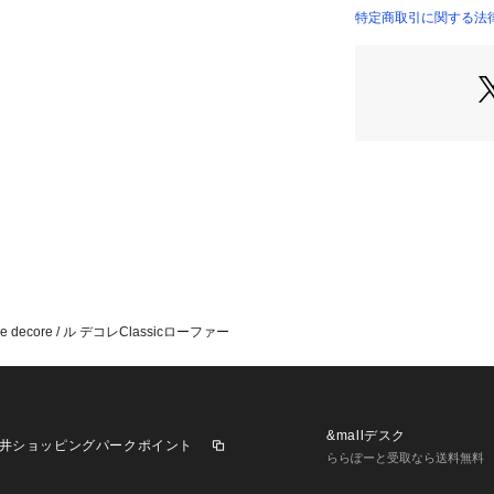
い言葉。
特定商取引に関する法律に
ときめく気持ちを
可愛いと思う気持
めて
いつまでも可愛い
めに
一生懸命な女の子
official instagram
official YOUTUBE 
*Ledecore(
でのお取り扱いは
*商品のお問い合わせは、
cial までお願い
decore / ル デコレClassicローファー
*ブラウンのカラ
ますのでご了承く
*照明の関係によ
があります。
&mallデスク
井ショッピングパークポイント
またパソコン・ス
ららぽーと受取なら送料無料
製品と画像のカラ