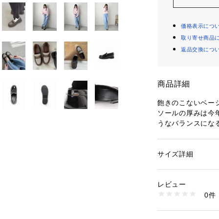
価格表示につ
取り寄せ商品
返品交換につ
商品詳細
飽きのこないベー
ソールの厚みは今
うなバランスにな
シーズンレスに使
トレンドのブラウ
生地を使っている
サイズ詳細
性別：
レディース
細かいチェックを
カテゴリー：
シュー
素材：甲材:合成皮革
など合わせても違
生産国：中国
レビュー
洗濯：合成皮革・人
0件
【Le decore(ル
※詳しい洗濯方法に
い
decore=着飾る
商品番号：
10992000
ファッションが好
24162825650230