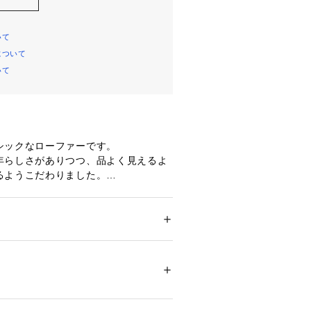
いて
について
いて
シックなローファーです。
年らしさがありつつ、品よく見えるよ
るようこだわりました。
いやすいエナメルのブラックと、今年
ンはあえてレザーのような加工をした
のもこだわりです。
使用しているので、ボーダートップス
ズ
 ＞ 
ローファー
 底材:合成底
和感なくお使いいただけます。
工皮革
 デコレ)】
ついては、商品の品質表示タグをご覧くださ
34308 
（モール）
きな女の子にとって、生涯切り離せな
 （ショップ）