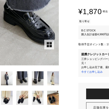
¥1,870
税込
取り寄せ
B.C STOCK
購入合計金額4,990
取得予定ポイント数：
1
提携クレジットカー
三井ショッピングパーク
元！
お申し込み完了後、最
今すぐお申し込み
店舗在庫