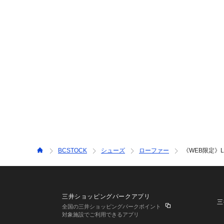
BCSTOCK
シューズ
ローファー
《WEB限定》Le 
三井ショッピングパークアプリ
三
全国の三井ショッピングパークポイント
対象施設でご利用できるアプリ