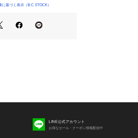
基づく表示（B.C STOCK）
大切に。
ちに素直でいてほしいという思いを込
自分でいること・素敵な自分になるた
のためのシューズブランド
 @ledecore.official
@ledecore.official
ルデコレ)はWEB限定のブランドです。店舗
ございません。
公式Instagram @ledecore.offi
いたします。
ーは、色ムラのある素材を使用しており
ださい。
り、実際よりも色味が違って見える場合
LINE公式アカウント
マートフォンなどの環境により、若干
お得なセール・クーポン情報配信中
ーが異なる場合もございます。