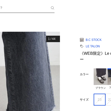
？
1
/
44
B.C STOCK
LE TALON
《WEB限定》Le d
ー
カラー
ブ
ブラウン
23
2
サイズ