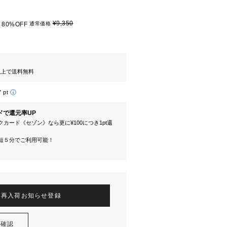
¥9,350
80%OFF
通常価格
円以上で送料無料
7 pt
ドで還元率UP
カード《セゾン》なら更に¥100につき1pt還
短５分でご利用可能！
再入荷お知らせ登録
を確認