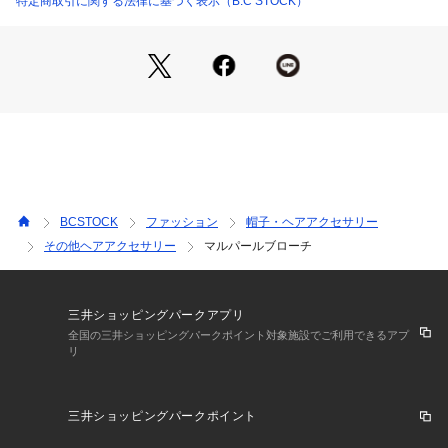
特定商取引に関する法律に基づく表示（B.C STOCK）
品番:26090710000210 半月パールブローチ
品番:26090710000310 マルパールブローチ
品番:26090710000410 変形パールブローチ
品番:26090710004810 《追加2》コサージュ(大)
※取り扱いについては、商品についている品質表示でご確認く
ださい。
※こちらの商品は、B.C STOCKでの取り扱いになります。 直
接店舗へお問い合わせの際はB.C STOCK店舗へお願い致しま
BCSTOCK
ファッション
帽子・ヘアアクセサリー
す。
その他ヘアアクセサリー
マルパールブローチ
※照明の関係により、実際よりも色味が違って見える場合があ
ります。またパソコン・スマートフォンなどの環境により、若
干製品と画像のカラーが異なる場合もございます。
※商品の色味は、商品アップ画像をご参照ください。
三井ショッピングパークアプリ
全国の三井ショッピングパークポイント対象施設でご利用できるアプ
リ
オケージョンスタイル
三井ショッピングパークポイント