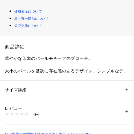
価格表示について
取り寄せ商品について
返品交換について
商品詳細
華やかな印象のパールモチーフのブローチ。
大小のパールを基調に存在感のあるデザイン。シンプルなデザ
インなのでカジュアルコーデにも合わせやすく、セレモニース
タイルやオケージョンなど様々なシーンで活躍してくれます。
サイズ詳細
性別：
レディース
●Recommend オケージョンアイテム
カテゴリー：
ファッション
 ＞ 
帽子・ヘアアクセサリー
 ＞ 
その他ヘアアク
セサリー
品番:26091710000010 《追加》パールネックレス
素材：本体:合成樹脂、合金、真鍮
レビュー
品番:26091710000110 《追加》4連パールネックレス
生産国：韓国
0件
品番:26091710000210 ガラスパールロングネックレス
洗濯：アクセサリー全般
※詳しい洗濯方法については、商品の品質表示タグをご覧ください
品番:26091710000310 大粒パールネックレス
商品番号：
1099200037703 
（モール）
品番:26091710000410 《追加》パールピアス
26090710000310 （ショップ）
品番:26091710000510 《追加》パールイヤリング