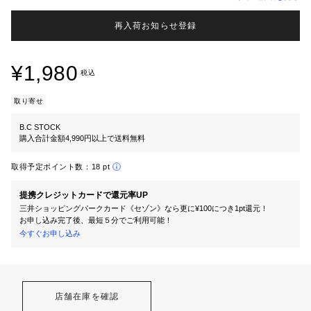
再入荷お知らせ登録
¥1,980
税込
取り寄せ
B.C STOCK
購入合計金額4,990円以上で送料無料
取得予定ポイント数：
18 pt
提携クレジットカードで還元率UP
三井ショッピングパークカード《セゾン》なら更に¥100につき1pt還元！
お申し込み完了後、最短５分でご利用可能！
今すぐお申し込み
店舗在庫を確認