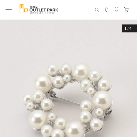
1
/
4