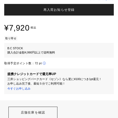
再入荷お知らせ登録
¥7,920
税込
取り寄せ
B.C STOCK
購入合計金額4,990円以上で送料無料
取得予定ポイント数：
72 pt
提携クレジットカードで還元率UP
三井ショッピングパークカード《セゾン》なら更に¥100につき1pt還元！
お申し込み完了後、最短５分でご利用可能！
今すぐお申し込み
店舗在庫を確認