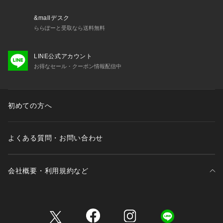
接店舗へお問い合わせの際はB.C STOCK店舗へお願い致しま
す。
&mallデスク
※照明の関係により、実際よりも色味が違って見える場合があ
ららぽーと受取なら送料無料
ります。またパソコン・スマートフォンなどの環境により、若
干製品と画像のカラーが異なる場合もございます。
LINE公式アカウント
※商品の色味は、商品アップ画像をご参照ください。
お得なセール・クーポン情報配信中
着用スタッフ:157cm 着用サイズ:フリー
詳細着用モデル:163cm 着用サイズ:フリー
初めての方へ
よくある質問・お問い合わせ
会社概要・利用規約など
三井不動産が展開する商業施設一覧