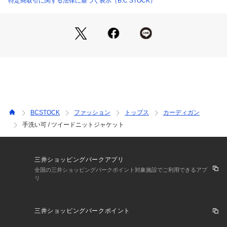
特定商取引に関する法律に基づく表示（B.C STOCK）
裏地:なし
伸縮性:あり
光沢感:なし
生地の厚さ:普通
**********************
【スタッフ着用コメント】
《スタッフ staff.K》
身長:162cm/普段サイズ:S-M/着用サイズ:フリー
サイズ感:ゆとりがあるシルエットです。
素材感:ほどよく厚みがあり、チクチク感のない素材感です。
BCSTOCK
ファッション
トップス
カーディガン
着心地:ジャケットほどかっちり見えせず、ほどよくカジュア
手洗い可 / ツイードニットジャケット
ルに着られるニットアイテムです。オケージョンシーンにも活
躍するデザインです。
※あくまで個人の感想です。
**********************
三井ショッピングパークアプリ
全国の三井ショッピングパークポイント対象施設でご利用できるアプ
リ
※取り扱いについては、商品についている品質表示でご確認く
ださい。
・形を整えて干してください。洗濯により収縮やねじれ。型崩
三井ショッピングパークポイント
れすることがあります。
※こちらの商品は、B.C STOCKでの取り扱いになります。 直