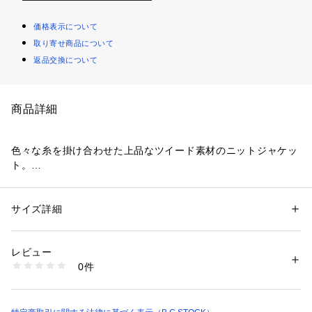
価格表示について
取り寄せ商品について
返品交換について
商品詳細
色々な糸を掛け合わせた上品なツイード素材のニットジャケッ
ト。
ほのかに煌めくメタリック糸がアクセントになった奥行きのあ
るニットです。ノーカラーデザインなのでインナーを選ばずデ
サイズ詳細
性別：
レディース
ニムやきれいめボトムスと相性良く合わせられ、きちんと感も
カテゴリー：
ファッション
 ＞ 
トップス
 ＞ 
カーディガン
素材：本体:ポリエステル55%、アクリル29%、ナイロン16%
ありながらカーディガン感覚で気軽に羽織っていただけます。
生産国：中国
レビュー
手洗い可能でご自宅でのイージーケアができるのも嬉しいポイ
洗濯：本体:手洗い可能、スリット糸（金属糸）、デリケート製品（目の
0件
ントです!
粗い製品）、フリンジのほつれ
※詳しい洗濯方法については、商品の品質表示タグをご覧ください
商品番号：
1099200038359 
（モール）
**********************
26080700610010 （ショップ）
透け感:なし