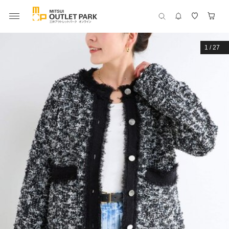
1
/
27