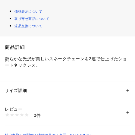
価格表示について
取り寄せ商品について
返品交換について
商品詳細
滑らかな光沢が美しいスネークチェーンを2連で仕上げたショ
ートネックレス。
異なる太さのチェーンが重なることで、シンプルながらも奥行
きのある表情を演出します。首元にすっきりと馴染むミニマル
なデザインは、カジュアルからきれいめまで幅広いスタイリン
サイズ詳細
性別：
レディース
グにお使いいただけます。
カテゴリー：
ファッション
 ＞ 
腕時計・アクセサリー
 ＞ 
ネックレス
生産国：韓国
レビュー
素材
商品番号：
1099200038635 
（モール）
0件
ゴールド(090):真鍮、金めっき
26091710001210 （ショップ）
シルバー(093):真鍮、ロジウムめっき
※取り扱いについては、商品についている品質表示でご確認く