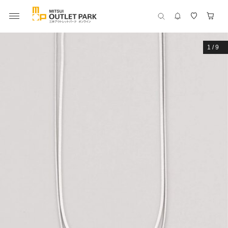
1
/
9