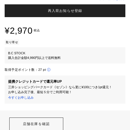
再入荷お知らせ登録
¥2,970
税込
取り寄せ
B.C STOCK
購入合計金額4,990円以上で送料無料
取得予定ポイント数：
27 pt
提携クレジットカードで還元率UP
三井ショッピングパークカード《セゾン》なら更に¥100につき1pt還元！
お申し込み完了後、最短５分でご利用可能！
今すぐお申し込み
店舗在庫を確認