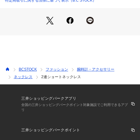
特定商取引に関する法律に基づく表示（B.C STOCK）
ださい。
※こちらの商品は、B.C STOCKでの取り扱いになります。 直
接店舗へお問い合わせの際はB.C STOCK店舗へお願い致しま
す。
※照明の関係により、実際よりも色味が違って見える場合があ
ります。またパソコン・スマートフォンなどの環境により、若
干製品と画像のカラーが異なる場合もございます。
※商品の色味は、商品アップ画像をご参照ください。
BCSTOCK
ファッション
腕時計・アクセサリー
ネックレス
2連ショートネックレス
三井ショッピングパークアプリ
全国の三井ショッピングパークポイント対象施設でご利用できるアプ
リ
三井ショッピングパークポイント