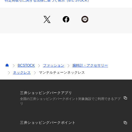
特定商取引に関する法律に基づく表示（B.C STOCK）
ださい。
※こちらの商品は、B.C STOCKでの取り扱いになります。 直
接店舗へお問い合わせの際はB.C STOCK店舗へお願い致しま
す。
※照明の関係により、実際よりも色味が違って見える場合があ
ります。またパソコン・スマートフォンなどの環境により、若
干製品と画像のカラーが異なる場合もございます。
※商品の色味は、商品アップ画像をご参照ください。
BCSTOCK
ファッション
腕時計・アクセサリー
ネックレス
マンテルチェーンネックレス
三井ショッピングパークアプリ
全国の三井ショッピングパークポイント対象施設でご利用できるアプ
リ
三井ショッピングパークポイント