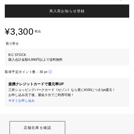
再入荷お知らせ登録
¥3,300
税込
取り寄せ
B.C STOCK
購入合計金額4,990円以上で送料無料
取得予定ポイント数：
30 pt
提携クレジットカードで還元率UP
三井ショッピングパークカード《セゾン》なら更に¥100につき1pt還元！
お申し込み完了後、最短５分でご利用可能！
今すぐお申し込み
店舗在庫を確認