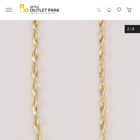
2
/
8