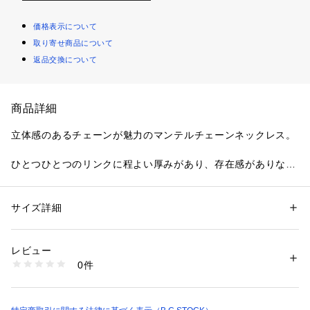
価格表示について
取り寄せ商品について
返品交換について
商品詳細
立体感のあるチェーンが魅力のマンテルチェーンネックレス。
ひとつひとつのリンクに程よい厚みがあり、存在感がありなが
らも重たく見えず、首元にモードなアクセントをプラス。フロ
ントに配したマンテル金具は、デザインポイントとしても映え
るため、シンプルなトップスに合わせるだけでスタイリングが
サイズ詳細
性別：
レディース
引き締まります。
カテゴリー：
ファッション
 ＞ 
腕時計・アクセサリー
 ＞ 
ネックレス
生産国：韓国
レビュー
素材
商品番号：
1099200038649 
（モール）
0件
ゴールド(090):合金、金めっき
26091710000910 （ショップ）
シルバー(093):合金、ロジウムめっき
※取り扱いについては、商品についている品質表示でご確認く