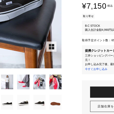
¥7,150
税込
取り寄せ
B.C STOCK
購入合計金額4,990
取得予定ポイント数：
6
提携クレジットカー
三井ショッピングパーク
元！
お申し込み完了後、最
今すぐお申し込み
店舗在庫