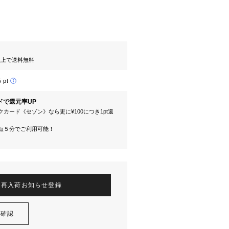
円以上で送料無料
5 pt
ドで還元率UP
カード《セゾン》なら更に¥100につき1pt還
短５分でご利用可能！
再入荷お知らせ登録
を確認