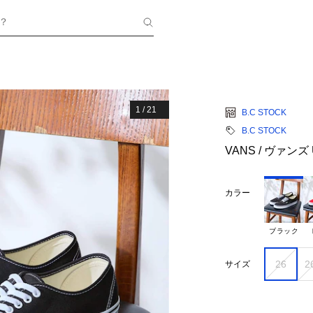
？
1
/
21
B.C STOCK
B.C STOCK
VANS / ヴァンズ UA
カラー
ブラック
26
2
サイズ