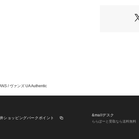
■サイズについて
弊社販売サイズ名
26 (260):8
26.5 (265):8.5
27 (270):9
27.5 (275):9.5
28 (280):10
※取り扱いについ
ご確認下さい。
※照明の関係によ
ANS / ヴァンズ UA Authentic
合があります。
※またパソコン・
干製品と画像のカ
※商品の色味は、
&mallデスク
井ショッピングパークポイント
ららぽーと受取なら送料無料