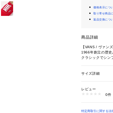
価格表示につ
取り寄せ商品
返品交換につ
商品詳細
【VANS / ヴァン
1966年創立の歴
クラシックでシン
スケートシーンに
リカンスタイルに
サイズ詳細
性別：
メンズ
カテゴリー：
シュー
メーカー型番:VN00
生産国：ベトナム
レビュー
商品番号：
10992000
0件
■カラーについて
26093730001110
弊社販売カラー名
ブラック (001):BL
レッド (060):RED
特定商取引に関する法律に