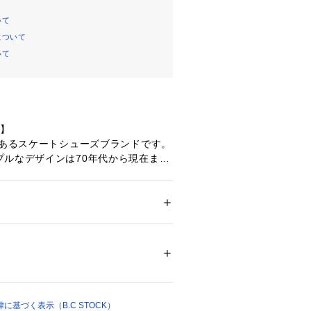
いて
について
いて
ズ】
史あるスケートシューズブランドです。
プルなデザインは70年代から現在まで
おいて不動の人気を得ています。アメ
は必須のブランドです。
ズ
 ＞ 
スニーカー・スリッポン
0EE3
38713 
（モール）
 （ショップ）
:メーカーカラー名
K
基づく表示（B.C STOCK）