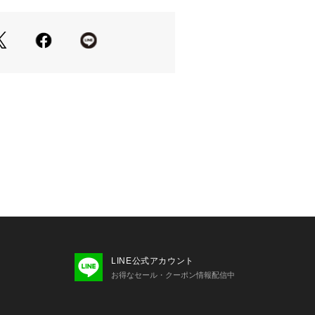
:メーカーサイズ名
ては、商品についている取扱表示にて
り、実際よりも色味が違って見える場
スマートフォンなどの環境により、若
ラーが異なる場合もございます。
商品アップ画像をご参照ください。”
LINE公式アカウント
お得なセール・クーポン情報配信中