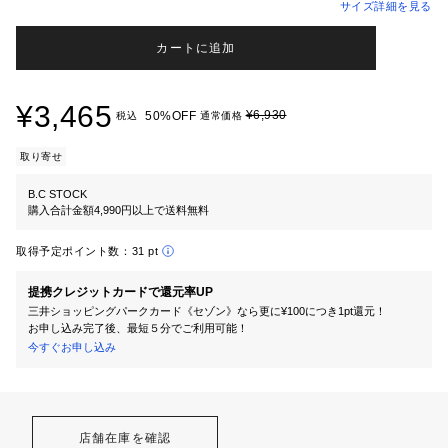
サイズ詳細を見る
カートに追加
¥3,465
¥6,930
50%OFF
税込
通常価格
取り寄せ
B.C STOCK
購入合計金額4,990円以上で送料無料
取得予定ポイント数：
31 pt
提携クレジットカードで還元率UP
三井ショッピングパークカード《セゾン》なら更に¥100につき1pt還元！
お申し込み完了後、最短５分でご利用可能！
今すぐお申し込み
店舗在庫を確認