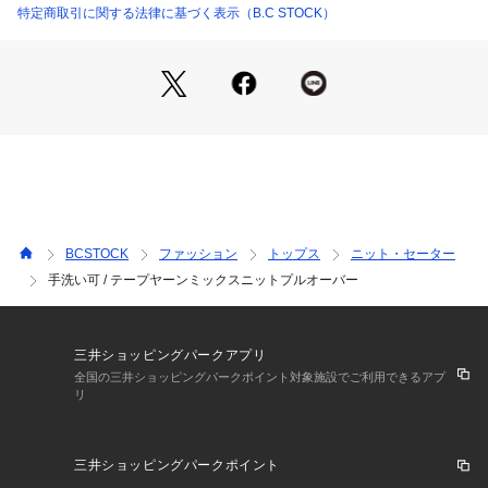
裏地:なし
特定商取引に関する法律に基づく表示（B.C STOCK）
伸縮性:やや伸縮性あり
光沢感:なし
生地の厚さ:普通
**********************
【スタッフ着用コメント】
《スタッフ staff.K》
身長:162cm/普段サイズ:S-M/着用サイズ:フリー
サイズ感:丈感もあり、ルーズなシルエットです。
素材感:リボンのようなテープヤーンの毛足のあるニットで
す。
BCSTOCK
ファッション
トップス
ニット・セーター
着心地:チクチク感はなく、インナーにキャミやタンクなど合
手洗い可 / テープヤーンミックスニットプルオーバー
わせて素肌にも着られます。ざっくり編みなのでやや引掛けに
注意が必要です。
※あくまで個人の感想です。
**********************
三井ショッピングパークアプリ
全国の三井ショッピングパークポイント対象施設でご利用できるアプ
リ
※取り扱いについては、商品についている品質表示でご確認く
ださい。
・自重により伸びや型崩れすることがあります。形を整えて平
三井ショッピングパークポイント
干しにしてください。