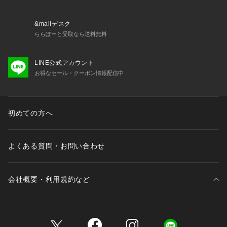
※こちらの商品は、B.C STOCKでの取り扱いになります。 直
接店舗へお問い合わせの際はB.C STOCK店舗へお願い致しま
す。
&mallデスク
※照明の関係により、実際よりも色味が違って見える場合があ
ららぽーと受取なら送料無料
ります。またパソコン・スマートフォンなどの環境により、若
干製品と画像のカラーが異なる場合もございます。
LINE公式アカウント
※商品の色味は、商品アップ画像をご参照ください。
お得なセール・クーポン情報配信中
ナチュラル着用スタッフ:157cm 着用サイズ:フリー
サックスブルー B、レッド着用スタッフ:163cm 着用サイズ:フ
リー
初めての方へ
詳細着用モデル:163cm 着用サイズ:フリー
よくある質問・お問い合わせ
会社概要・利用規約など
三井不動産が展開する商業施設一覧