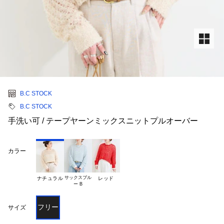
B.C STOCK
B.C STOCK
手洗い可 / テープヤーンミックスニットプルオーバー
カラー
サックスブル

ナチュラル
レッド
フリー
サイズ