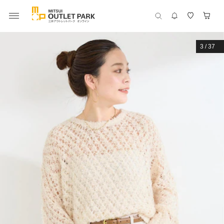
3
/
37