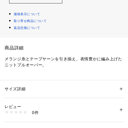
価格表示について
取り寄せ商品について
返品交換について
商品詳細
メランジ糸とテープヤーンを引き揃え、表情豊かに編み上げた
ニットプルオーバー。
ミックス糸が奥行きと表情をプラスし、変形メッシュ編みによ
るさりげない立体感がシンプルのなかに洗練された印象を演出
します。キャッチーな編み柄ながらクルーネックで着やすく、
サイズ詳細
性別：
レディース
レイヤードももちろん暖かくなったら一枚着でも活躍します。
カテゴリー：
ファッション
 ＞ 
トップス
 ＞ 
ニット・セーター
素材：本体:ポリエステル62%、アクリル34%、ナイロン4%
手洗い可能でご自宅でのイージーケアができるのも嬉しいポイ
生産国：中国
レビュー
ントです!
洗濯：本体:手洗い可能、デリケート製品（目の粗い製品）
0件
※詳しい洗濯方法については、商品の品質表示タグをご覧ください
商品番号：
1099200039272 
（モール）
**********************
26080700840010 （ショップ）
透け感:全色透け感あり