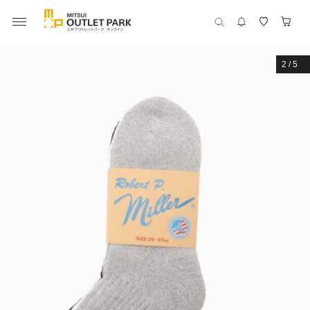
2
/
5