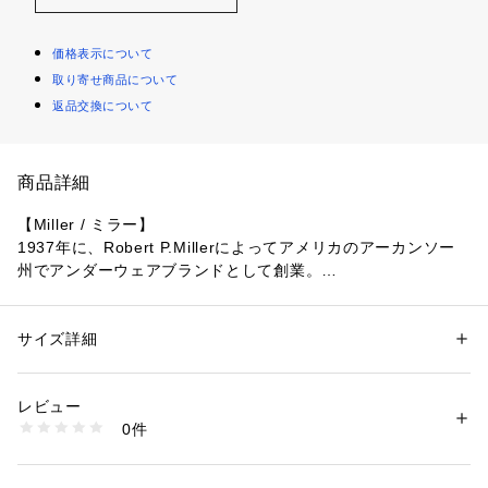
価格表示について
取り寄せ商品について
返品交換について
商品詳細
【Miller / ミラー】
1937年に、Robert P.Millerによってアメリカのアーカンソー
州でアンダーウェアブランドとして創業。
Miller独自の針抜き仕様「PANEL RIB」は着るたびに馴染んで
いく着心地の良さで様々なアイテムを展開。
サイズ詳細
性別：
レディース
メンズ
カテゴリー：
ファッション
 ＞ 
レッグウエア
 ＞ 
ソックス・靴下
素材：本体:ポリエステル、綿、その他
メーカー型番:311C
生産国：中国
レビュー
商品番号：
1099200039712 
（モール）
0件
■カラーについて
26094730000310 （ショップ）
弊社販売カラー名:メーカーカラー名
ホワイト (010):WHITE