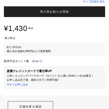
サイズ詳細を見る
再入荷お知らせ登録
¥1,430
税込
取り寄せ
B.C STOCK
購入合計金額4,990円以上で送料無料
取得予定ポイント数：
13 pt
提携クレジットカードで還元率UP
三井ショッピングパークカード《セゾン》なら更に¥100につき1pt還元！
お申し込み完了後、最短５分でご利用可能！
今すぐお申し込み
店舗在庫を確認