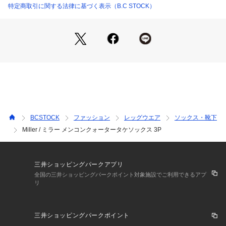
その他カラー A (900):AS
特定商取引に関する法律に基づく表示（B.C STOCK）
■サイズについて
弊社販売サイズ名:メーカーサイズ名
フリー (009):F
※取り扱いについては、商品についている取扱表示にてご確認
下さい。
※照明の関係により、実際よりも色味が違って見える場合があ
ります。
BCSTOCK
ファッション
レッグウエア
ソックス・靴下
※またパソコン・スマートフォンなどの環境により、若干製品
Miller / ミラー メンコンクォータータケソックス 3P
と画像のカラーが異なる場合もございます。
※商品の色味は、商品アップ画像をご参照ください。
三井ショッピングパークアプリ
全国の三井ショッピングパークポイント対象施設でご利用できるアプ
リ
三井ショッピングパークポイント