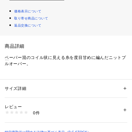
価格表示について
取り寄せ商品について
返品交換について
商品詳細
ペーパー混のコイル状に見える糸を度目甘めに編んだニットプ
ルオーバー。
カジュアル過ぎない程よいつや感ある上品な素材感が特徴で、
さらっと肌離れが良く暑い時期も快適に着れるニットになりま
す。2WAY仕様で前後お好みでVネックかボートネックで着ら
サイズ詳細
性別：
レディース
れ、ゆるっとした程よいサイズ感は幅広いコーディネートを楽
カテゴリー：
ファッション
 ＞ 
トップス
 ＞ 
ニット・セーター
素材：本体:レーヨン39%、ポリエステル35%、分類外繊維（紙）26%
しめます。袖リブはスリットが入ったデザイン性のあるディテ
生産国：中国
レビュー
ィールになっています。
洗濯：本体:手洗い可能、ピリング、レーヨン・キュプラ製品、デリケー
0件
手洗い可能でご自宅でのイージーケアができるのも嬉しいポイ
ト製品（薄手の製品・シルクなど）、製品の特性
※詳しい洗濯方法については、商品の品質表示タグをご覧ください
ントです!
商品番号：
1099200040103 
（モール）
26080700238010 （ショップ）
**********************