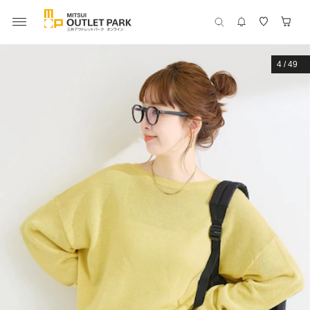
4
/
49