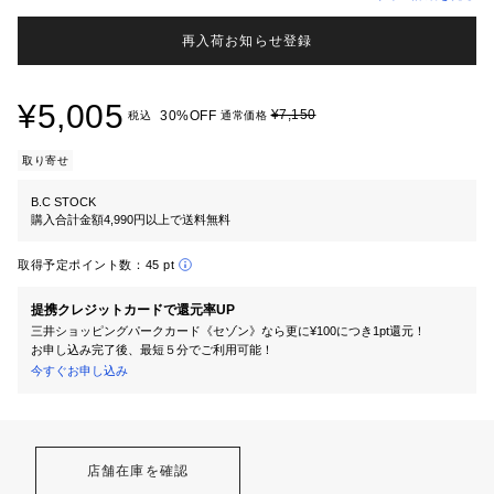
再入荷お知らせ登録
¥5,005
¥7,150
30%OFF
税込
通常価格
取り寄せ
B.C STOCK
購入合計金額4,990円以上で送料無料
取得予定ポイント数：
45 pt
提携クレジットカードで還元率UP
三井ショッピングパークカード《セゾン》なら更に¥100につき1pt還元！
お申し込み完了後、最短５分でご利用可能！
今すぐお申し込み
店舗在庫を確認