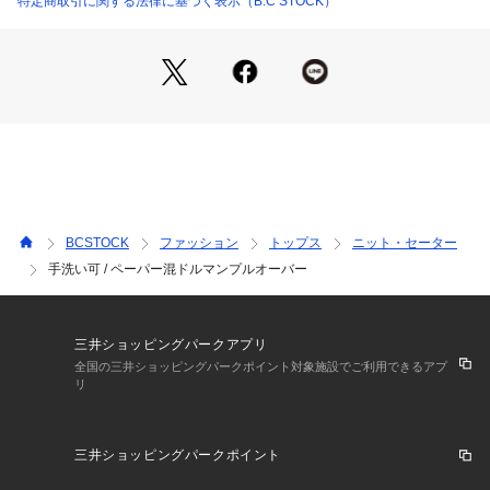
特定商取引に関する法律に基づく表示（B.C STOCK）
透け感:全色やや透け感あり
裏地:なし
伸縮性:伸縮性あり
光沢感:なし
生地の厚さ:普通
**********************
【スタッフ着用コメント】
《スタッフ staff.K》
身長:162cm/普段サイズ:S-M/着用サイズ:フリー
サイズ感:全体的にゆるっとしていますが、袖や裾のリブで止
BCSTOCK
ファッション
トップス
ニット・セーター
まりコンパクトに着られます。
手洗い可 / ペーパー混ドルマンプルオーバー
素材感:ペーパー混のややシャリ感のあるニット素材です。
着心地:浅めのボート&Vネック開きなので、露出し過ぎず着や
すいニットです。
※あくまで個人の感想です。
三井ショッピングパークアプリ
**********************
全国の三井ショッピングパークポイント対象施設でご利用できるアプ
リ
※取り扱いについては、商品についている品質表示でご確認く
ださい。
三井ショッピングパークポイント
※こちらの商品は、B.C STOCKでの取り扱いになります。 直
接店舗へお問い合わせの際はB.C STOCK店舗へお願い致しま