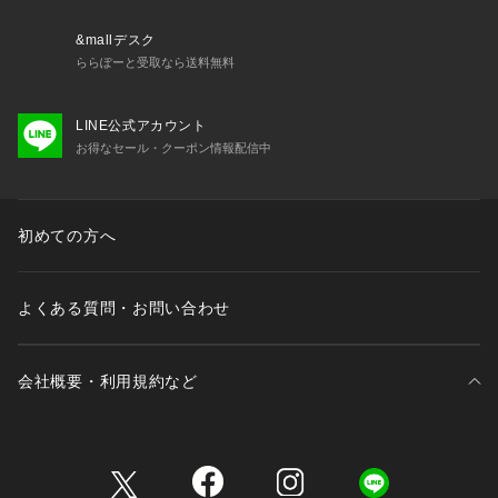
す。
※照明の関係により、実際よりも色味が違って見える場合があ
&mallデスク
ります。またパソコン・スマートフォンなどの環境により、若
ららぽーと受取なら送料無料
干製品と画像のカラーが異なる場合もございます。
※商品の色味は、商品アップ画像をご参照ください。
LINE公式アカウント
お得なセール・クーポン情報配信中
ブラック、ベージュ着用スタッフ:157cm 着用サイズ:フリー
パープル B、イエロー着用スタッフ:163cm 着用サイズ:フリー
詳細着用モデル:163cm 着用サイズ:フリー
初めての方へ
よくある質問・お問い合わせ
会社概要・利用規約など
三井不動産が展開する商業施設一覧