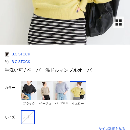
B.C STOCK
B.C STOCK
手洗い可 / ペーパー混ドルマンプルオーバー
カラー
パープル B
ブラック
ベージュ
イエロー
フリー
サイズ
サイズ詳細を見る