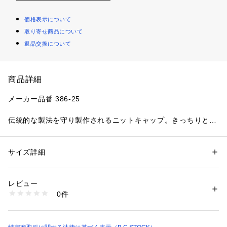
価格表示について
取り寄せ商品について
返品交換について
商品詳細
メーカー品番 386-25
伝統的な製法を守り製作されるニットキャップ。きっちりと編
まれたニットは保温性・防風性もあり発色も良くユニセックス
で着用いただけます。
サイズ詳細
性別：
メンズ
【ROBERT MACKIE / ロバートマッキー】
カテゴリー：
ファッション
 ＞ 
帽子・ヘアアクセサリー
 ＞ 
ニットキャッ
プ・ビーニー
1845年スコットランドで設立した帽子・スカーフのメーカー
素材：本体:毛100%
レビュー
です。バグパイプバンドの帽子を製造し、世界中に供給してい
生産国：スコットランド
0件
ます。ラム、シェットランドウールの特徴を生かした伝統的な
洗濯：本体:ドライクリーニング
※詳しい洗濯方法については、商品の品質表示タグをご覧ください
タータンベレーやスカーフで有名です。
商品番号：
1099200040172 
（モール）
26095310000410 （ショップ）