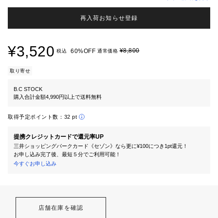
再入荷お知らせ登録
¥3,520
¥8,800
60%OFF
税込
通常価格
取り寄せ
B.C STOCK
購入合計金額4,990円以上で送料無料
取得予定ポイント数：
32 pt
提携クレジットカードで還元率UP
三井ショッピングパークカード《セゾン》なら更に¥100につき1pt還元！
お申し込み完了後、最短５分でご利用可能！
今すぐお申し込み
店舗在庫を確認