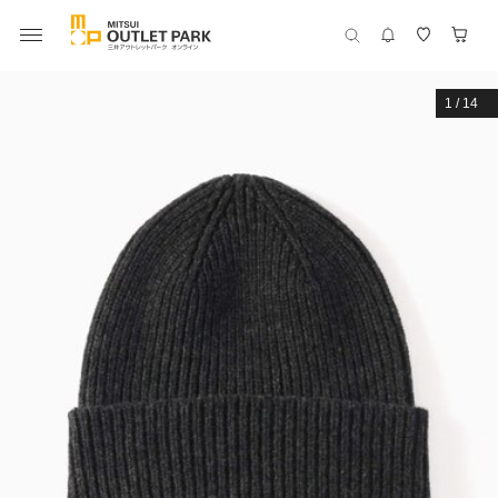
1
/
14