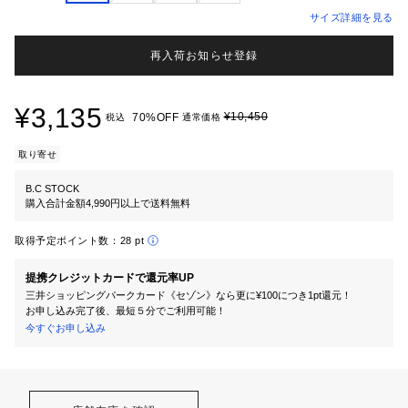
サイズ詳細を見る
再入荷お知らせ登録
¥3,135
¥10,450
70%OFF
税込
通常価格
取り寄せ
B.C STOCK
購入合計金額4,990円以上で送料無料
取得予定ポイント数：
28 pt
提携クレジットカードで還元率UP
三井ショッピングパークカード《セゾン》なら更に¥100につき1pt還元！
お申し込み完了後、最短５分でご利用可能！
今すぐお申し込み