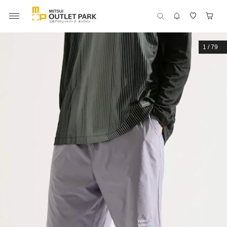
1
/
79