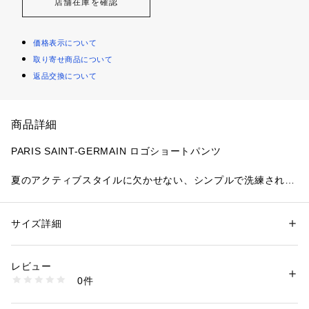
店舗在庫を確認
価格表示について
取り寄せ商品について
返品交換について
商品詳細
PARIS SAINT-GERMAIN ロゴショートパンツ
夏のアクティブスタイルに欠かせない、シンプルで洗練された
ショートパンツが登場。
「PARIS SAINT-GERMAIN(パリ・サンジェルマン)」のロゴが
ワンポイントで配され、上品なストリート感を演出します。
サイズ詳細
性別：
メンズ
カテゴリー：
ファッション
 ＞ 
パンツ
 ＞ 
ハーフパンツ
素材：表地:ポリエステル100% 裏地:ポリエステル100%
軽量でさらりとした素材感が魅力。
生産国：中国
レビュー
汗ばむ季節でも快適に過ごせる通気性の良さと、ストレスフリ
洗濯：本体:洗濯機洗い（弱）、色あせ、機械刺繍・手刺繍
0件
ーな穿き心地を実現しています。
※詳しい洗濯方法については、商品の品質表示タグをご覧ください
商品番号：
1099200041033 
（モール）
ウエストはゴム仕様+ドローコードで調節も簡単。サイドポケ
25031340000510 （ショップ）