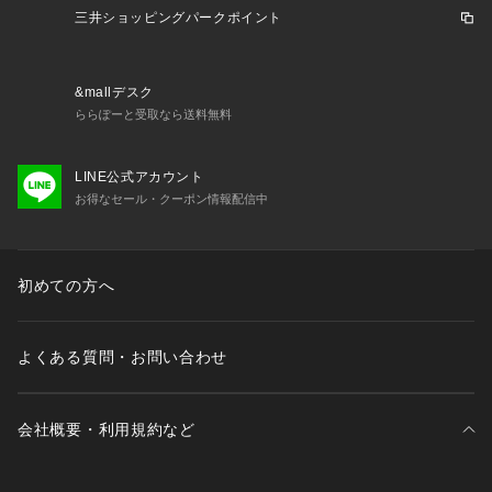
2016年には、男子サッカー、女子サッカー、ハンドボール、
三井ショッピングパークポイント
柔道にeスポーツを追加し、先駆的なスポーツクラブとなりま
した。更に、社会奉仕活動によって地域に還元することはクラ
ブの重要なミッションと信じており、数多くのプロジェクトを
&mallデスク
展開しています。中でも、クラブがパリに開設している「レッ
ららぽーと受取なら送料無料
ド&ブルー・スクールプロジェクト」は、クラブの若者への奉
仕に対するコミットメントを表しています。
LINE公式アカウント
お得なセール・クーポン情報配信中
【ご注意】
※照明の関係により、実際よりも色味が違って見える場合があ
ります。
またパソコン・スマートフォンなどの環境により、若干製品と
初めての方へ
画像のカラーが異なる場合もございます。
※商品の色味は、商品アップ画像をご参照ください。
よくある質問・お問い合わせ
会社概要・利用規約など