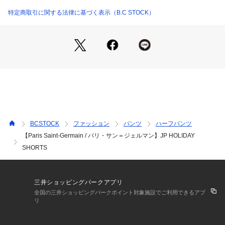
ット付きで実用性も◎
特定商取引に関する法律に基づく表示（B.C STOCK）
カラー展開は、印象を引き締める「ブラック」と「レッド」、
爽やかで合わせやすい「グレーB]と「ネイビー」、トレンド感
漂う「ベージュ」の5色展開。どの色もスタイリングの主役に
なる存在感です。
【Paris Saint-Germain / パリ・サン=ジェルマン】
パリ・サン=ジェルマンは1970年に設立され、2011年にQSIが
クラブを買収して以来、世界のトップサッカークラブおよび世
界的なスポーツブランドの1つに変貌しました。「ワン・ユニ
ークシティ・ワン・ユニーククラブ」のスローガンを掲げ、本
BCSTOCK
ファッション
パンツ
ハーフパンツ
拠地パリ唯一のプロサッカークラブとして存在。それ以来、わ
【Paris Saint-Germain / パリ・サン＝ジェルマン】JP HOLIDAY
ずか10年間で27個、創立から合計45個のトロフィーを獲得
SHORTS
し、フランスで最も成功したサッカークラブになりました。ま
た、ロナウジーニョ、ベッカム、イブラヒモビッチ、そして現
在はネイマール、エンバペ、メッシを含む多くの素晴らしい選
手が在籍・活躍してきました。クラブの国際的な人気は年々高
三井ショッピングパークアプリ
まり続け、現在、世界で最もソーシャルメディアにてフォロー
全国の三井ショッピングパークポイント対象施設でご利用できるアプ
されているクラブの1つであり、わずか9年間で0から1億人を
リ
超えるコミュニティに拡大しています。また、世界展開とし
て、シンガポールとドーハに国際事務所を開設しています。