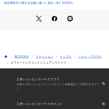
特定商取引に関する法律に基づく表示（B.C STOCK）
**********************
透け感:あり(ホワイト・サックスブルー)・なし(ネイビー)
裏地:なし
伸縮性:なし
光沢感:なし
生地の厚さ:普通
**********************
年齢20代/身長:155cm/体型:やや細身/普段サイズ: 34~36 /着用
サイズ:フリー
サイズ感:身体から離れる、ややゆったりとしたサイジング。
BCSTOCK
ファッション
トップス
シャツ・ブラウス
着丈は前後差があり、後ろはお尻が隠れるほどの長さ、前は骨
エフォートレスコットンニュアンスシャツ
盤くらいまでの長さでした。
中に薄手のカットソーやキャミソールなどを着られるゆとりも
ありました。
着心地:羽織りとしても、前を留めて1枚でも着られます。
三井ショッピングパークアプリ
シンプルなので飽きずに着られそうなのと、薄手すぎないので
全国の三井ショッピングパークポイント対象施設でご利用できるアプ
リ
ロングシーズン着回しできそうです。
**********************
三井ショッピングパークポイント
※ネイビー(040のみ)