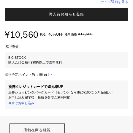
サイズ詳細を見る
再入荷お知らせ登録
¥10,560
¥17,600
40%OFF
税込
通常価格
取り寄せ
B.C STOCK
購入合計金額4,990円以上で送料無料
取得予定ポイント数：
96 pt
提携クレジットカードで還元率UP
三井ショッピングパークカード《セゾン》なら更に¥100につき1pt還元！
お申し込み完了後、最短５分でご利用可能！
今すぐお申し込み
店舗在庫を確認