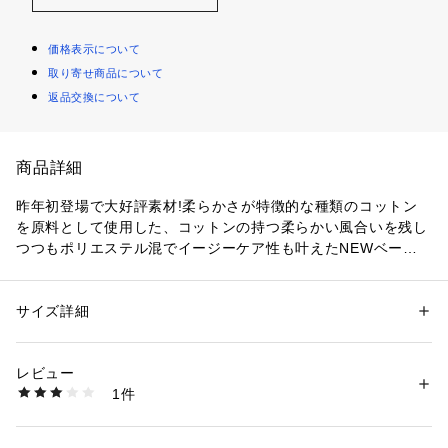
価格表示について
取り寄せ商品について
返品交換について
商品詳細
昨年初登場で大好評素材!柔らかさが特徴的な種類のコットン
を原料として使用した、コットンの持つ柔らかい風合いを残し
つつもポリエステル混でイージーケア性も叶えたNEWベーシ
ックシャツ。
今シーズンはデザインをアップデート。肩線ではなく身頃で切
り替えたドルマン風の袖にしたことで、フロントはすっきりと
サイズ詳細
性別：
レディース
見せつつニュアンス感のあるシルエットも同時に生んでくれる
カテゴリー：
ファッション
 ＞ 
トップス
 ＞ 
シャツ・ブラウス
素材：本体:綿85%、ポリエステル15%
のがポイント。
生産国：ベトナム
レビュー
切り換え位置や細かいラインにこだわったことで1枚で着用し
洗濯：本体:手洗い可能、色あせ、デリケート製品（薄手の製品・シルク
1件
ても洒落た雰囲気を出してくれる逸品です。
など）
※詳しい洗濯方法については、商品の品質表示タグをご覧ください
オールシーズン使える素材感なのでインナー使いから1枚着、
商品番号：
1099200041125 
（モール）
羽織りとしてなど幅広く活躍します。
26050240103010 （ショップ）