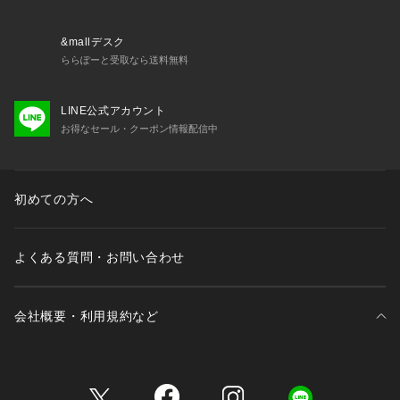
色落ち:着用中の摩擦や汗、水などで濡れたことによる他のも
のへの色移りにご注意ください。
&mallデスク
※取り扱いについては、商品についている品質表示でご確認く
ららぽーと受取なら送料無料
ださい。
LINE公式アカウント
※こちらの商品は、NOBLEでの取り扱いになります。
お得なセール・クーポン情報配信中
直接店舗へお問い合わせの際はNOBLE店舗へお願い致しま
す。
※照明の関係により、実際よりも色味が違って見える場合があ
初めての方へ
ります。
またパソコン・スマートフォンなどの環境により、若干製品と
画像のカラーが異なる場合もございます。
よくある質問・お問い合わせ
※商品の色味は、商品アップ画像をご参照ください。
ホワイト・ネイビー着用スタッフ身長:155cm 着用サイズ:フリ
会社概要・利用規約など
ー
サックスブルー着用スタッフ身長:160cm 着用サイズ:フリー
三井不動産が展開する商業施設一覧
※動画はブラウザよりご覧いただけます。