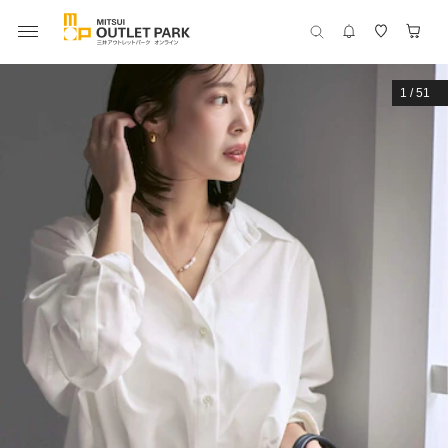
1
/
51