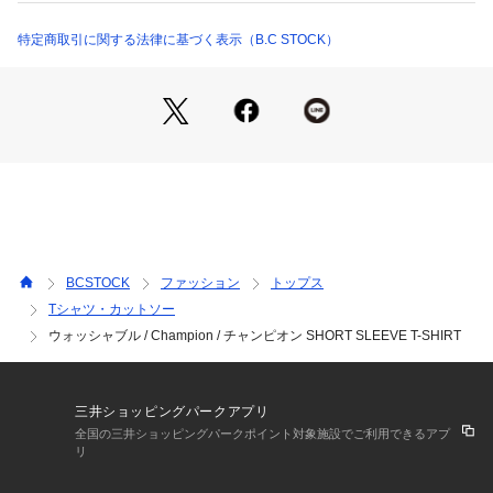
26070710007310 （ショップ）
環境に配慮して生産されたサステナブルなアメリカ綿を100%
使用した、柔らかく肌触りの良い天竺素材のショートスリーブ
特定商取引に関する法律に基づく表示（B.C STOCK）
Tシャツ。
シンプルなデザインで幅広いスタイリングに合わせやすく、程
よいサイズ感でトップスとしてももちろん羽織りアイテムのイ
ンナー使いにもおすすめです。ネットに入れ、洗濯機洗い(弱)
可能で気軽にお手入れできるのも嬉しいポイント。
【Champion/チャンピオン】
1919年ニューヨーク州ロチェスターで誕生した、言わずと知
れたスポーツウェアブランド。デザイン・機能性・耐久性・素
BCSTOCK
ファッション
トップス
材・縫製といったひとつひとつのディティールにこだわる ク
Tシャツ・カットソー
ラフトマンシップは現在も脈々と受け継がれ、幅広い層からの
ウォッシャブル / Champion / チャンピオン SHORT SLEEVE T-SHIRT
支持を得ています。
※取り扱いについては、商品についている品質表示でご確認く
ださい。
三井ショッピングパークアプリ
・洗濯は裏返しにしてネットに入れて洗ってください。
全国の三井ショッピングパークポイント対象施設でご利用できるアプ
・漂白剤、蛍光増白剤を含んだ洗剤は、使用しないでくださ
リ
い。