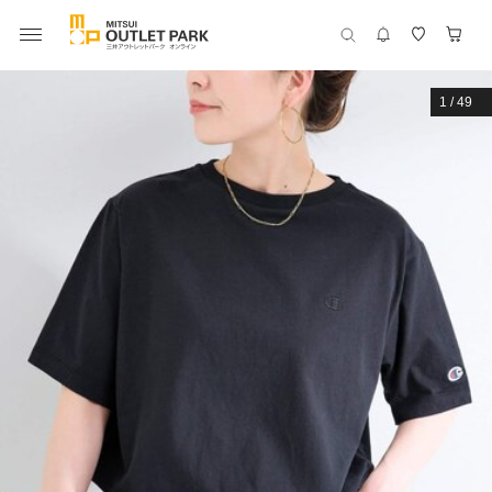
1
/
49