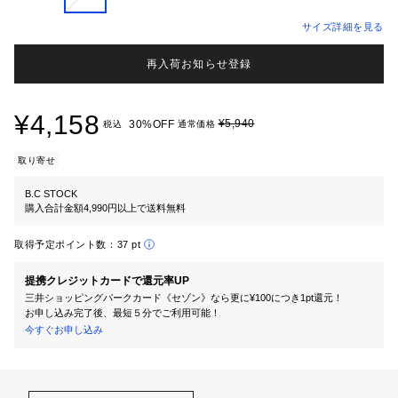
サイズ詳細を見る
再入荷お知らせ登録
¥4,158
¥5,940
30%OFF
税込
通常価格
取り寄せ
B.C STOCK
購入合計金額4,990円以上で送料無料
取得予定ポイント数：
37 pt
提携クレジットカードで還元率UP
三井ショッピングパークカード《セゾン》なら更に¥100につき1pt還元！
お申し込み完了後、最短５分でご利用可能！
今すぐお申し込み