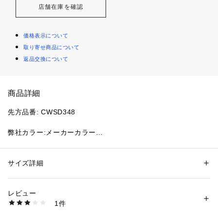
店舗在庫を確認
価格表示について
取り寄せ商品について
返品交換について
商品詳細
先方品番: CWSD348
弊社カラー:メーカーカラー
ブラック(001): BLACK
ホワイト(010): WHITE
サックスブルーB(049):PALE BLUEISH
サイズ詳細
性別：
レディース
パープル(050): LAVENDER
カテゴリー：
ファッション
 ＞ 
トップス
 ＞ 
Tシャツ・カットソー
素材：本体:綿100%
生産国：カンボジア
レビュー
弊社サイズ:メーカーサイズ
洗濯：本体:洗濯機洗い（弱）
1件
フリー(009):F
※詳しい洗濯方法については、商品の品質表示タグをご覧ください
商品番号：
1099200041128 
（モール）