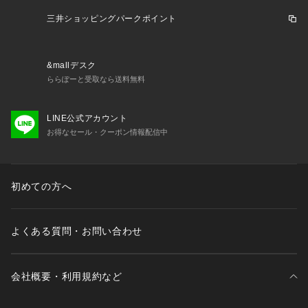
・色物は他のものと一緒に洗わないでください。
・ファスナーが付いている製品は、閉じて洗ってください。
三井ショッピングパークポイント
・水につけたまま他の洗濯物を重ね合わせたり、放置しないよ
うにしてください。
・洗濯後は速やかに形を整え日陰で干ししてください。
&mallデスク
・アイロン掛けを行う際は当て布を使用し、プリントマーク、
ららぽーと受取なら送料無料
刺繍部分へのアイロンはお避け下さい。
・素材の性質上、多少収縮する可能性があります。
LINE公式アカウント
・湿った状態や、着用中の摩擦により他のものに移染する恐れ
お得なセール・クーポン情報配信中
がありますので、着用には注意してください。
・光により変色することがありますので、太陽光や蛍光灯など
が長時間当たる所で保管しないでください。
・製品洗いを施している製品は、一点一点色の落ち具合や風合
初めての方へ
い、サイズが異なる事がございますので予めご了承ください。
・プリントが施されている製品は、プリントの特性上一点一点
形や色が若干異なることがございます。
よくある質問・お問い合わせ
・素材の特性上、着用や洗濯・クリーニング時の摩擦により毛
羽立ち、毛玉が発生します。その際は早めに毛玉取り器などで
手入れをして下さい。
会社概要・利用規約など
※こちらの商品は、B.C STOCKでの取り扱いになります。 直
接店舗へお問い合わせの際はB.C STOCK店舗へお願い致しま
す。