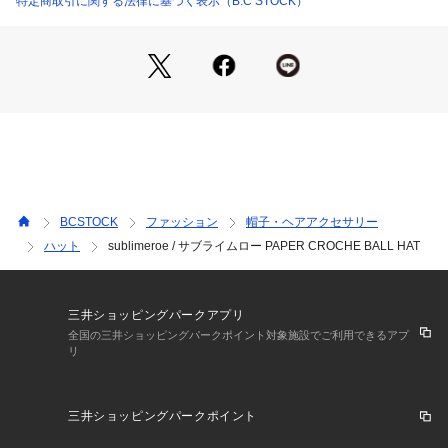
特定商取引に関する法律に基づく表示（B.C STOCK）
■コーディネート
Tシャツやシャツなどのカジュアルスタイルと相性が良く、自
然に馴染みます。
ワンピースやリラックス感のあるスタイリングに合わせれば、
程よいアクセントになります。
デイリーからリゾートシーンまで幅広く活躍する、季節感のあ
るハットです。
BCSTOCK
ファッション
帽子・ヘアアクセサリー
【sublimeroe / サブライムロー】
ハット
sublimeroe / サブライムロー PAPER CROCHE BALL HAT
sublimeroeは、2025年春夏より始動した日本のファッション
ブランド。桜井克憲氏が手掛け、帽子を軸にカジュアル・スポ
ーツ要素とミックススタイルを提案している。素材の組み合わ
せや豊富なカラーバリエーションが特徴で、スパイスの効いた
三井ショッピングパークアプリ
個性的なアイテムで国内外から注目を集めている。
全国の三井ショッピングパークポイント対象施設でご利用できるアプ
リ
メーカー型番:SB251-0418
三井ショッピングパークポイント
■カラーについて