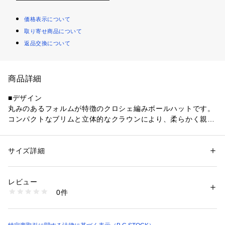
価格表示について
取り寄せ商品について
返品交換について
商品詳細
■デザイン
丸みのあるフォルムが特徴のクロシェ編みボールハットです。
コンパクトなブリムと立体的なクラウンにより、柔らかく親し
みやすい印象に仕上げています。
シンプルなデザインのため、素材感とシルエットの良さが際立
つアイテムです。
サイズ詳細
性別：
レディース
メンズ
被るだけでスタイリングに軽やかな季節感をプラスできます。
カテゴリー：
ファッション
 ＞ 
帽子・ヘアアクセサリー
 ＞ 
ハット
素材：本体:分類外繊維（紙）100%
生産国：中国
レビュー
■素材
洗濯：本体:洗濯不可
0件
ドライな質感と軽さが魅力です。
※詳しい洗濯方法については、商品の品質表示タグをご覧ください
商品番号：
1099200041179 
（モール）
通気性が良く、蒸れにくいため快適に着用できます。
26095730001510 （ショップ）
天然素材のようなナチュラルな表情があり、涼しげな印象を与
えます。