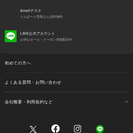
弊社販売カラー名:メーカーカラー名
グレーA (007):DK.GREY
&mallデスク
ベージュ (027):NATURAL
ららぽーと受取なら送料無料
■サイズについて
LINE公式アカウント
弊社販売サイズ名:メーカーサイズ名
お得なセール・クーポン情報配信中
フリー (009):F
《画像についてのご注意》
初めての方へ
※照明の関係により、実際よりも色味が違って見える場合があ
ります。
またパソコン・スマートフォンなどの環境により、若干製品と
よくある質問・お問い合わせ
画像のカラーが異なる場合もございます。
※商品の色味は、商品アップ画像をご参照ください。
会社概要・利用規約など
【商品のお気に入り登録について】
「カートに入れる」右側のハートマークを押していただくと、
在庫減少時や、セールなどの通知を受け取ることが出来ます。
三井不動産が展開する商業施設一覧
【再入荷お知らせについて】