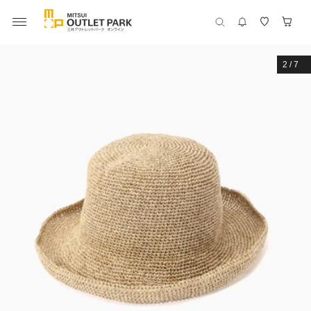
2
/
7