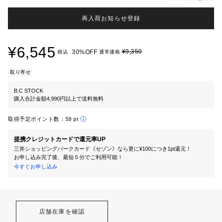
再入荷お知らせ登録
¥6,545
¥9,350
30%OFF
税込
通常価格
取り寄せ
B.C STOCK
購入合計金額4,990円以上で送料無料
取得予定ポイント数：
59 pt
提携クレジットカードで還元率UP
三井ショッピングパークカード《セゾン》なら更に¥100につき1pt還元！
お申し込み完了後、最短５分でご利用可能！
今すぐお申し込み
店舗在庫を確認