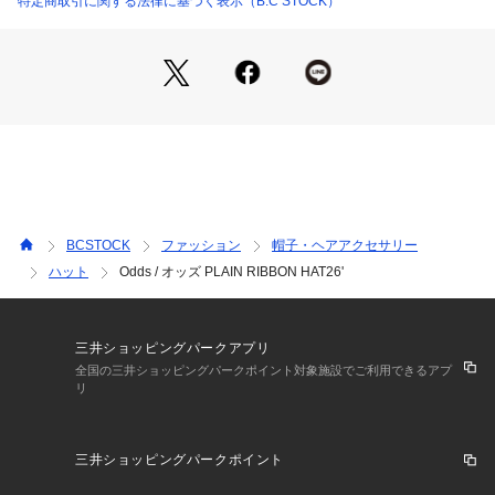
特定商取引に関する法律に基づく表示（B.C STOCK）
【Odds/オッズ】
「NATURAL BASIC」をコンセプトにかかげ、素材の特性と風
合いを生かした商品作りをしています。ミニマムでシンプルな
デザインだからこそ、シルエットやつけ心地を大切に考え、身
につける人を選ばない、日常的で自然体な心地よいアイテムを
提案し続けます。
※取り扱いについては、商品についている品質表示でご確認く
ださい。
BCSTOCK
ファッション
帽子・ヘアアクセサリー
※こちらの商品は、B.C STOCKでの取り扱いになります。 直
ハット
Odds / オッズ PLAIN RIBBON HAT26'
接店舗へお問い合わせの際はB.C STOCK店舗へお願い致しま
す。
※照明の関係により、実際よりも色味が違って見える場合があ
ります。またパソコン・スマートフォンなどの環境により、若
三井ショッピングパークアプリ
干製品と画像のカラーが異なる場合もございます。
全国の三井ショッピングパークポイント対象施設でご利用できるアプ
リ
※商品の色味は、商品アップ画像をご参照ください。
三井ショッピングパークポイント