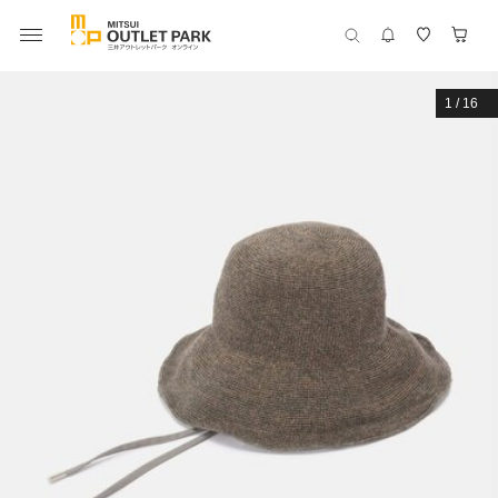
1
/
16