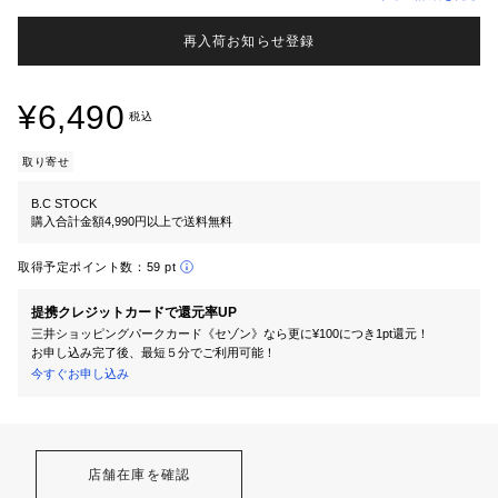
再入荷お知らせ登録
¥6,490
税込
取り寄せ
B.C STOCK
購入合計金額4,990円以上で送料無料
取得予定ポイント数：
59 pt
提携クレジットカードで還元率UP
三井ショッピングパークカード《セゾン》なら更に¥100につき1pt還元！
お申し込み完了後、最短５分でご利用可能！
今すぐお申し込み
店舗在庫を確認