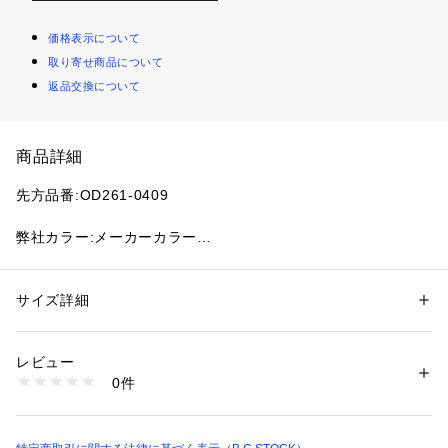
価格表示について
取り寄せ商品について
返品交換について
商品詳細
先方品番:OD261-0409
弊社カラー:メーカーカラー
グレー(006):GREY MIX
ナチュラル(016):NAT MIX
ブラウン(020):BRN MIX
サイズ詳細
性別：
レディース
カテゴリー：
ファッション
 ＞ 
帽子・ヘアアクセサリー
 ＞ 
ハット
素材：本体:分類外繊維（紙）100% リボン:ポリエステル100%
ペーパー素材を通常よりも細い素材を1点1点ハンドメイドで編
生産国：中国
レビュー
み上げたペーパーハット。
洗濯：本体:洗濯不可
0件
※詳しい洗濯方法については、商品の品質表示タグをご覧ください
商品番号：
1099200041330 
（モール）
編み目が通常より細かい為、粗い編地と比べとてもしなやかで
26095710001710 （ショップ）
強度も高く高級感があります。通気性がよく遮光のあるハット
なので折りたたんで持ち運ぶこともできます。