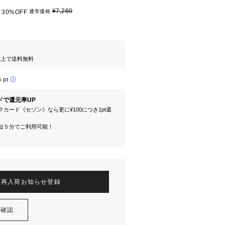
¥7,260
30%OFF
通常価格
円以上で送料無料
6 pt
ドで還元率UP
カード《セゾン》なら更に¥100につき1pt還
短５分でご利用可能！
再入荷お知らせ登録
を確認