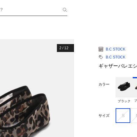
？
2
/
12
B.C STOCK
B.C STOCK
ギャザーバレエ
カラー
ブ
ブラック
S
サイズ