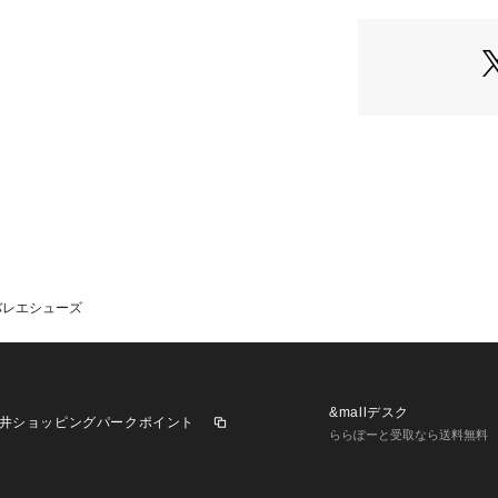
います。
※商品の色味は、
バレエシューズ
&mallデスク
井ショッピングパークポイント
ららぽーと受取なら送料無料