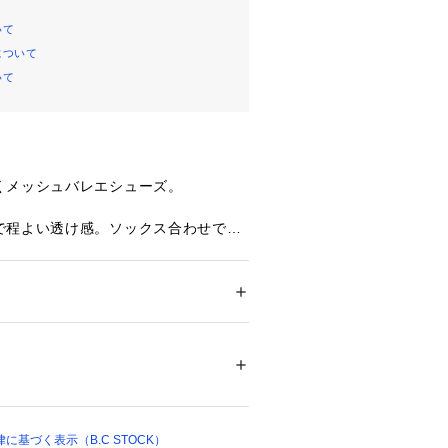
いて
について
いて
くメッシュバレエシューズ。
で程よい透け感。ソックス合わせでも
ては、商品についている品質表示でご
ズ
 ＞ 
バレエシューズ
B.C STOCKでの取り扱いになりま
い合わせの際はB.C STOCK店舗へ
寄れ
ついては、商品の品質表示タグをご覧くださ
り、実際よりも色味が違って見える場
41350 
（モール）
たパソコン・スマートフォンなどの環
 （ショップ）
品と画像のカラーが異なる場合もござ
基づく表示（B.C STOCK）