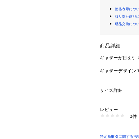
価格表示につ
取り寄せ商品
返品交換につ
商品詳細
ギャザーが目を引
ギャザーデザイン
素足でも。
※取り扱いについ
サイズ詳細
性別：
レディース
確認ください。
カテゴリー：
シュー
※こちらの商品は、
生産国：中国
レビュー
す。 直接店舗へお問
洗濯：縫目開き・目
0件
お願い致します。
※詳しい洗濯方法に
い
※照明の関係によ
商品番号：
10992000
合があります。ま
26093710001910
境により、若干製
特定商取引に関する法律に