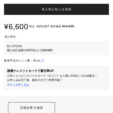
再入荷お知らせ登録
¥6,600
¥16,500
60%OFF
税込
通常価格
取り寄せ
B.C STOCK
購入合計金額4,990円以上で送料無料
取得予定ポイント数：
60 pt
提携クレジットカードで還元率UP
三井ショッピングパークカード《セゾン》なら更に¥100につき1pt還元！
お申し込み完了後、最短５分でご利用可能！
今すぐお申し込み
店舗在庫を確認