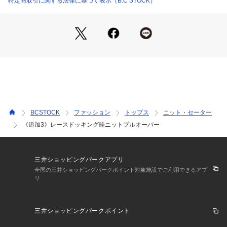
特定商取引に関する法律に基づく表示（B.C STOCK）
スします。
長すぎない着丈に後ろ下がりのヘムラインと後ろ中心のスリッ
トを加え、こなれ感のあるシルエットに。
一枚で女性らしい雰囲気を演出できる、デイリーにもお出かけ
にも活躍するニットです。
**********************
透け感:なし
裏地:なし
伸縮性:あり
BCSTOCK
ファッション
トップス
ニット・セーター
光沢感:なし
《追加3》レースドッキング畦ニットプルオーバー
生地の厚さ:普通
**********************
【スタッフ着用コメント】
《スタッフS》
三井ショッピングパークアプリ
20代後半/身長:158cm/普通/普段サイズ:S/着用サイズ:フリー
全国の三井ショッピングパークポイント対象施設でご利用できるアプ
リ
サイズ感:身幅がゆったりとしていますが、腰にかかるくらい
の丈感でバランスが取りやすいです。
素材感:軽くて柔らかな肌触りのコットンアクリルニット。
三井ショッピングパークポイント
着心地:レーストップスとレイヤードしたようなデザインで、1
枚で上品に決まります。