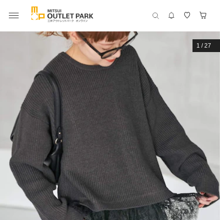
1
/
27