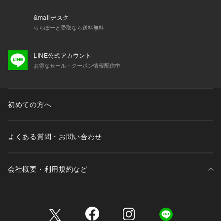
ウール混ではないので素肌の上でも心地が良く、夏以外の長い
シーズンで活躍しそうです。
&mallデスク
**********************
ららぽーと受取なら送料無料
※こちらの商品は25080200591040、25080200591140追加
LINE公式アカウント
商品です。
お得なセール・クーポン情報配信中
※追加生産商品は、一部の店舗や通販で販売されている場合が
ございます。あらかじめご了承ください。
※同一商品でも個体差により、採寸サイズに若干の差が生じる
場合がございます。
初めての方へ
※レビュー内容には、品番の異なる同商品のレビューが含まれ
ている場合があり、現在展開していないカラーやサイズの内容
が含まれることがございます。
よくある質問・お問い合わせ
※取り扱いについては、商品についている品質表示でご確認く
ださい。
会社概要・利用規約など
※こちらの商品は、Spick & Spanでの取り扱いになります。
 直接店舗へお問い合わせの際は Spick & Span店舗へお願い致
三井不動産が展開する商業施設一覧
します。