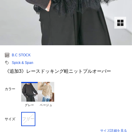
B.C STOCK
Spick & Span
《追加3》レースドッキング畦ニットプルオーバー
カラー
グレー
ベージュ
フリー
サイズ
サイズ詳細を見る