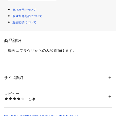
価格表示について
取り寄せ商品について
返品交換について
商品詳細
※動画はブラウザからのみ閲覧頂けます。
一枚で決まる、レースアクセントニット。大人の着映えを叶え
る一着、再入荷!
レースが彩る、一枚で決まるこなれ感ニット。
サイズ詳細
性別：
レディース
軽やかな着心地とレースの繊細なコントラストが魅力のニット
カテゴリー：
ファッション
 ＞ 
トップス
 ＞ 
ニット・セーター
素材：本体:綿56%、アクリル38%、ナイロン5%、ポリウレタン1% 裏地:
プルオーバー。
ポリエステル100% レース:ナイロン100%
レビュー
膨らみがありながら軽く、暖かな着心地のバルキーアクリルと
生産国：中国
1件
コットンの混紡糸をベースに、ストレッチ糸で片畦編みに仕上
洗濯：本体:手洗い可能、アクリルニット製品、レース製品（アイロン禁
止）
げた一枚。
※詳しい洗濯方法については、商品の品質表示タグをご覧ください
しっかりとした肉感のニットと、裾の透け感あるレースのコン
商品番号：
1099200041403 
（モール）
トラストが、レイヤードスタイルにさりげない華やかさをプラ
26080200557020 （ショップ）