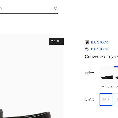
？
2
/
10
B.C STOCK
B.C STOCK
Converse / コ
カラー
ブ
ブラック
26.5
サイズ