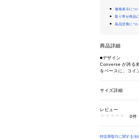
価格表示につ
取り寄せ商品
返品交換につ
商品詳細
■デザイン
Converse が誇
をベースに、コイ
インシューズです
マリンスタイルか
とし込み、スニー
サイズ詳細
性別：
メンズ
を持たせています
カテゴリー：
シュー
甲部分にはコイン
生産国：カンボジア
レビュー
クラシックな印象
商品番号：
10992000
0件
ローファーとスニ
26093730001910
が特徴の一足です
■素材
特定商取引に関する法律に