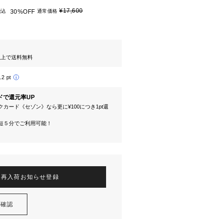
¥17,600
税込
30%OFF
通常価格
円以上で送料無料
12 pt
ドで還元率UP
カード《セゾン》なら更に¥100につき1pt還
短５分でご利用可能！
再入荷お知らせ登録
を確認