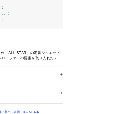
いて
について
いて
る名作「ALL STAR」の定番シルエット
ンローファーの要素を取り入れたデザ
。
ら着想を得たローファーモチーフを落
カーでありながらローファーの雰囲気
。
ズ
 ＞ 
ローファー
ローファー特有のストラップを配し、
をプラスしています。
41530 
（モール）
ーカー、両方の要素を併せ持つ佇まい
 （ショップ）
。
基づく表示（B.C STOCK）