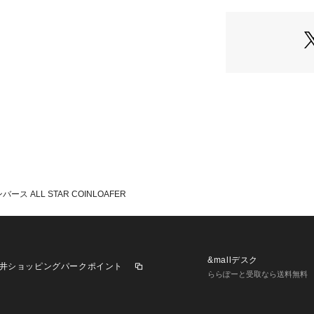
アッパーには、光
レザー素材を採用す
革靴のような落ち
スニーカーの構造
たせた素材選びが
■コーディネート
デニムやチノパン
ん、スラックスや
すいデザインです
スニーカーの軽快
めたい場面に取り
カジュアルと上品
コンバース ALL STAR COINLOAFER
ネートに適してい
【Converse / 
マーキス・M・コ
&mallデスク
井ショッピングパークポイント
ー・シュー・カン
ららぽーと受取なら送料無料
ある“オールスター
は現在もほとんど