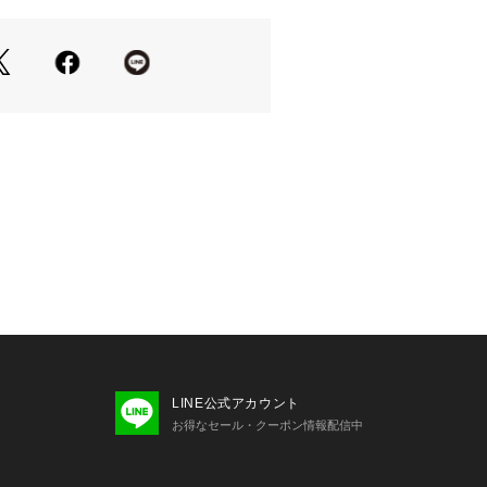
沢感のあるレザーを採用しています。
ることで、ALL STARでありながら
着いた表情に仕上げられています。
を活かしながら、きれいめな印象を持
特徴です。
などのカジュアルなボトムスはもちろ
きれいめなスタイリングにも合わせや
。
さを残しながら、足元を程よく引き締
入れやすい一足です。
さをバランス良く取り入れたコーディ
ます。
コンバース】
ンバースが設立したコンバース・ラバ
LINE公式アカウント
パニーが起源。コンバースの代表作で
お得なセール・クーポン情報配信中
”は1917年の誕生以来、そのスタイル
変わることなく生産され続けられてい