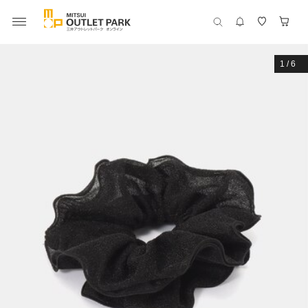
1
/
6