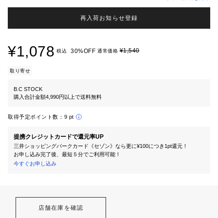
再入荷お知らせ登録
¥1,078
¥1,540
30%OFF
税込
通常価格
取り寄せ
B.C STOCK
購入合計金額4,990円以上で送料無料
取得予定ポイント数：
9 pt
提携クレジットカードで還元率UP
三井ショッピングパークカード《セゾン》なら更に¥100につき1pt還元！
お申し込み完了後、最短５分でご利用可能！
今すぐお申し込み
店舗在庫を確認