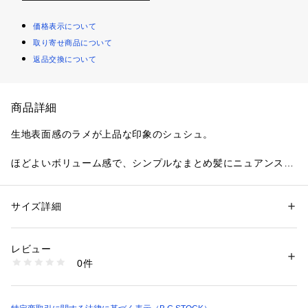
価格表示について
取り寄せ商品について
返品交換について
商品詳細
生地表面感のラメが上品な印象のシュシュ。
ほどよいボリューム感で、シンプルなまとめ髪にニュアンスの
あるアクセントをプラスしてくれます。腕につけて、つけ袖感
覚で楽しむのもおすすめ。落ち着いたカラー展開で、季節問わ
ず活躍できるアイテムです。
サイズ詳細
性別：
レディース
カテゴリー：
ファッション
 ＞ 
帽子・ヘアアクセサリー
 ＞ 
その他ヘアアク
セサリー
※取り扱いについては、商品についている品質表示でご確認く
レビュー
ださい。
生産国：中国
0件
※こちらの商品は、B.C STOCKでの取り扱いになります。 直
商品番号：
1099200041707 
（モール）
26090710001310 （ショップ）
接店舗へお問い合わせの際はB.C STOCK店舗へお願い致しま
す。
※照明の関係により、実際よりも色味が違って見える場合があ