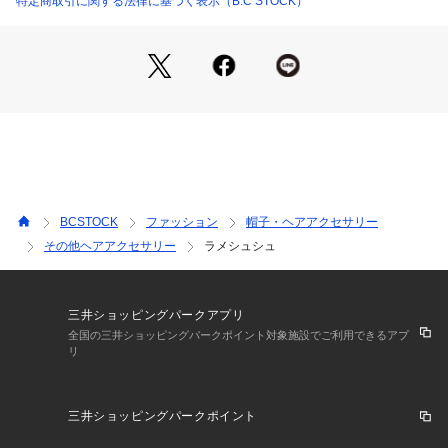
特定商取引に関する法律に基づく表示（B.C STOCK）
ります。またパソコン・スマートフォンなどの環境により、若
干製品と画像のカラーが異なる場合もございます。
※商品の色味は、商品アップ画像をご参照ください。
BCSTOCK
ファッション
帽子・ヘアアクセサリー
その他ヘアアクセサリー
ラメシュシュ
三井ショッピングパークアプリ
全国の三井ショッピングパークポイント対象施設でご利用できるアプ
リ
三井ショッピングパークポイント