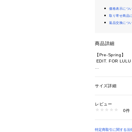
価格表示につ
取り寄せ商品
返品交換につ
商品詳細
【Pre-Spring】
 EDIT. FOR LULU
春の陽ざしにはな
たりのニットです
14.3マイクロン
サイズ詳細
性別：
レディース
たウールの糸を使
カテゴリー：
ファッ
素材：本体:毛100%
一般的なウールよ
生産国：中国
レビュー
全羊毛の0.1%程
洗濯：本体:手洗い
0件
今までにないくら
※詳しい洗濯方法に
い
りです。薄手なが
商品番号：
10992000
ト。
26080800721010
肌寒い夜にはプル
特定商取引に関する法律に