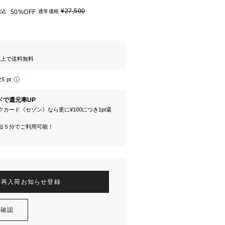
¥27,500
税込
50%OFF
通常価格
円以上で送料無料
25 pt
ドで還元率UP
カード《セゾン》なら更に¥100につき1pt還
短５分でご利用可能！
再入荷お知らせ登録
を確認