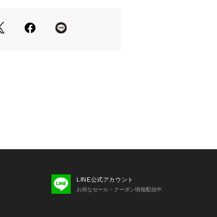
ントにしても。
ばらないので持ち運びにも便利です。
、軽やかなイエローの一色展開です。
ては、商品についている品質表示でご
り、実際よりも色味が違って見える場
マートフォンなどの環境により、若干
ーが異なる場合もございます。
商品アップ画像をご参照ください。
ムは『お気に入り』がおすすめです!>
た商品の再入荷・在庫情報・値下げな
ることができます。
LINE公式アカウント
お得なセール・クーポン情報配信中