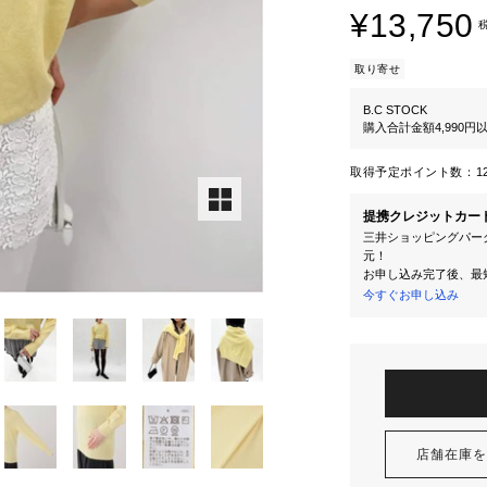
¥13,750
取り寄せ
B.C STOCK
購入合計金額4,990
取得予定ポイント数：
1
提携クレジットカー
三井ショッピングパーク
元！
お申し込み完了後、最
今すぐお申し込み
店舗在庫