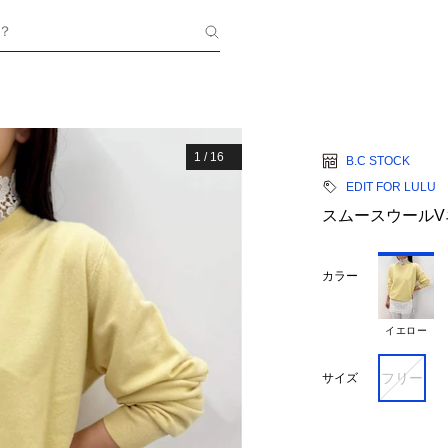
？
1
/
16
B.C STOCK
EDIT FOR LULU
スムースウールV
カラー
イエロー
フリー
サイズ