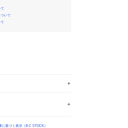
いて
について
いて
ってきたけれどまだ肌寒い季節にぴっ
。
という、カシミヤより細い羊毛を使用し
用しています。
ション
 ＞ 
トップス
 ＞ 
ニット・セーター
り生産量が少なく、オーストラリアの
と言われている程の貴重な羊毛です。
可能、色あせ、毛羽立ち・毛玉
い、しっとりとなめらかな優しい肌触
ついては、商品の品質表示タグをご覧くださ
らも透けが気にならないのもポイン
41714 
（モール）
 （ショップ）
オーバーとして、暖かな昼間には肩や
基づく表示（B.C STOCK）