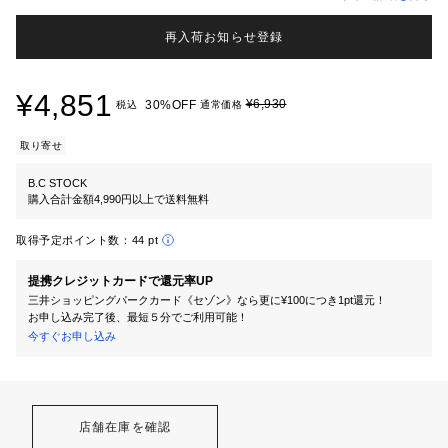
再入荷お知らせ登録
¥4,851
¥6,930
30%OFF
税込
通常価格
取り寄せ
B.C STOCK
購入合計金額4,990円以上で送料無料
取得予定ポイント数：
44 pt
提携クレジットカードで還元率UP
三井ショッピングパークカード《セゾン》なら更に¥100につき1pt還元！
お申し込み完了後、最短５分でご利用可能！
今すぐお申し込み
店舗在庫を確認