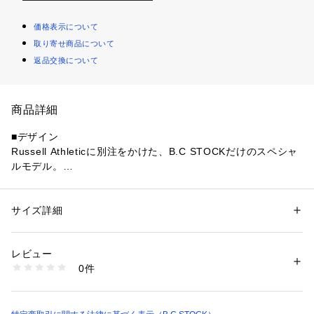
価格表示について
取り寄せ商品について
返品交換について
商品詳細
■デザイン
Russell Athleticに別注をかけた、B.C STOCKだけのスペシャ
ルモデル。
クラシックなベースボールTeeの要素を活かしつつ、袖丈を7分
丈に調整し、現代的なバランスで再構築しています。
全体はややゆとりのあるシルエットで、リラックス感のある着
サイズ詳細
性別：
レディース
メンズ
用感に仕上げられています。
カテゴリー：
ファッション
 ＞ 
トップス
 ＞ 
Tシャツ・カットソー
素材：本体:綿100%
フロントにはカレッジモチーフのプリントを配し、古着のよう
生産国：中国
レビュー
な掠れや色落ちを感じさせる加工を施すことで、ヴィンテージ
洗濯：本体:洗濯機洗い（弱）
0件
ライクな表情を演出しています。
※詳しい洗濯方法については、商品の品質表示タグをご覧ください
商品番号：
1099200041738 
（モール）
アスレチックウェア由来のデザインと、こなれたプリント表現
26070730000410 （ショップ）
を組み合わせた一着です。