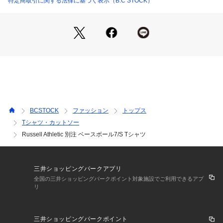
特定商取引に関する法律に基づく表示（B.C STOCK）
■素材
本体には綿100%素材を使用。
コットンならではの自然な風合いがあり、デイリーに着用しや
すい素材感です。
プリント加工によるヴィンテージ調の表情とも相性が良く、着
用を重ねることで風合いの変化も楽しめます。
■コーディネート
デニムやチノパンと合わせた王道のアメカジスタイルに好相性
です。
BCSTOCK
ファッション
トップス
7分袖のデザインを活かし、ショーツやイージーパンツと合わ
Tシャツ・カットソー
せることで軽快なスタイリングにも対応します。
Russell Athletic 別注 ベースボール7/S Tシャツ
一枚着としてはもちろん、ベストやライトアウターとのレイヤ
ードでも程よい存在感を発揮します。
三井ショッピングパークアプリ
【RUSSELL ATHLETIC / ラッセル アスレティック】
全国の三井ショッピングパークポイント対象施設でご利用できるアプ
1920年代初頭に世界で始めてスウェットシャツの原型を作
リ
り、1938年には世界初のラバープリントを開発。(現在のアメ
リカン・ラバープリントの原型)
その後、その技術を使って全米のスクール、カレッジのユニフ
三井ショッピングパークポイント