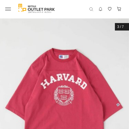
3
/
7