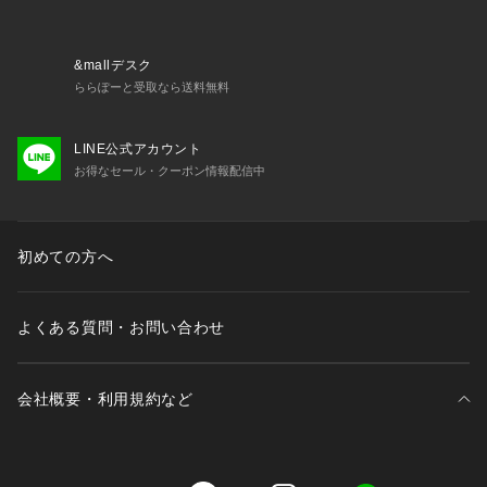
ォーム、各校のブックストアに学校の名前、ロゴが入ったスウ
ェットシャツを普及させた。
1980~90年代にはアメリカのプロスポーツ(NFL・MLB)などと
&mallデスク
サプライヤー契約を結び、ラッセルの「R」マーク(イーグル・
ららぽーと受取なら送料無料
R)を全米に根付かせた。「アメリカ人の自宅のクローゼットに
は、意識せずともラッセルのウェアがある。」と言われる所以
LINE公式アカウント
である。
お得なセール・クーポン情報配信中
■カラーについて
弊社販売カラー名:メーカーカラー名
初めての方へ
ホワイト (010):PENNSYLVANA
ネイビー (040):YALE
ボルドー B (068):HARVARD
よくある質問・お問い合わせ
■サイズについて
弊社販売サイズ名:メーカーサイズ名
会社概要・利用規約など
M (803):M
L (804):L
三井不動産が展開する商業施設一覧