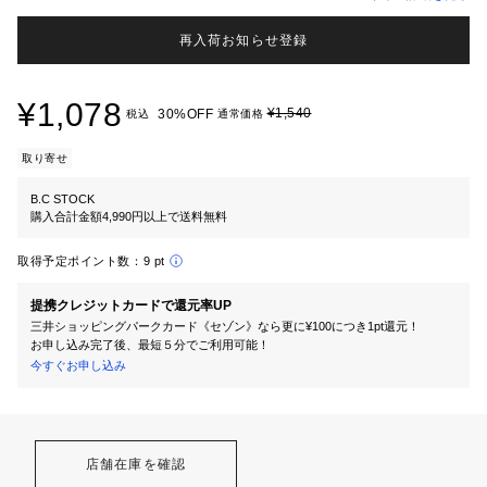
再入荷お知らせ登録
¥1,078
¥1,540
30%OFF
税込
通常価格
取り寄せ
B.C STOCK
購入合計金額4,990円以上で送料無料
取得予定ポイント数：
9 pt
提携クレジットカードで還元率UP
三井ショッピングパークカード《セゾン》なら更に¥100につき1pt還元！
お申し込み完了後、最短５分でご利用可能！
今すぐお申し込み
店舗在庫を確認