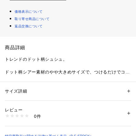
価格表示について
取り寄せ商品について
返品交換について
商品詳細
トレンドのドット柄シュシュ。
ドット柄シアー素材のやや大きめサイズで、つけるだけでコー
ディネートのアクセントに。腕につけても可愛いのでおすすめ
です。
サイズ詳細
性別：
レディース
※取り扱いについては、商品についている品質表示でご確認く
カテゴリー：
ファッション
 ＞ 
帽子・ヘアアクセサリー
 ＞ 
その他ヘアアク
セサリー
ださい。
レビュー
※こちらの商品は、B.C STOCKでの取り扱いになります。 直
生産国：中国
0件
接店舗へお問い合わせの際はB.C STOCK店舗へお願い致しま
商品番号：
1099200041748 
（モール）
26090710001410 （ショップ）
す。
※照明の関係により、実際よりも色味が違って見える場合があ
ります。またパソコン・スマートフォンなどの環境により、若