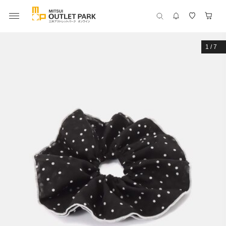
1
/
7