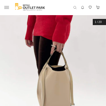
1
/
20