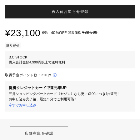
再入荷お知らせ登録
¥23,100
¥38,500
40%OFF
税込
通常価格
取り寄せ
B.C STOCK
購入合計金額4,990円以上で送料無料
取得予定ポイント数：
210 pt
提携クレジットカードで還元率UP
三井ショッピングパークカード《セゾン》なら更に¥100につき1pt還元！
お申し込み完了後、最短５分でご利用可能！
今すぐお申し込み
店舗在庫を確認