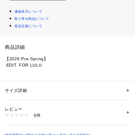
価格表示について
取り寄せ商品について
返品交換について
商品詳細
【2026 Pre-Spring】
 EDIT. FOR LULU
丸みと表面の艶感が可愛らしく印象的な「KUU」
中身のカラーをミニマルに、ブラックに別注させていただきま
した。
サイズ詳細
性別：
レディース
持つだけでコーディネートに可愛らしい抜け感が出せます。
カテゴリー：
バッグ
 ＞ 
その他バッグ
素材：アウター:合成皮革（ポリ塩化ビニル樹脂コーティング） ライニン
グ:豚革 ハンドル:牛革 ストラップ:牛革
レビュー
持ち手がふたつ付いており、その日の気分によって使い分けて
生産国：日本
0件
いただけます。
洗濯：合成皮革・人工皮革
※詳しい洗濯方法については、商品の品質表示タグをご覧ください
ひとつは金具付きの持ち手。
商品番号：
1099200041764 
（モール）
長さが調整できるようになっており、肩掛けしたいときは長め
26092810000110 （ショップ）
に調整いただけます。