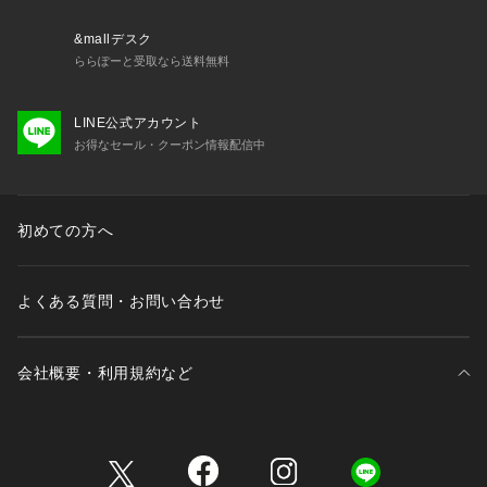
す。 
使い込むほどに革の持つ特徴が発揮されるよう完全な色止め加
&mallデスク
工も施されていません。
ららぽーと受取なら送料無料
退色や色落ち、革特有の模様「生き傷、血筋など」もダイレク
トに表現されています。
LINE公式アカウント
全ては“進化”のため。革は自然素材が故、最も高い堅牢度を持
お得なセール・クーポン情報配信中
っています。
革の特性を十分ご理解の上ご使用お願い致します。
ーーーーーーーーーーーーーーーーーーーーーーーーーーーー
初めての方へ
ーーーーーーーーー
【PIENI/ピエニ】
よくある質問・お問い合わせ
2018年スタート。馬具屋出身のバッグブランド。
「PIENI」はフィンランド語で「小さい」を意味し、全ての工
程、縫製回数、ミニマルなサイズデザインで表現しています。
会社概要・利用規約など
「素材の良さ」を最小限の構成で最大限に表現するものづくり
をし、必須なのは立体的に「技術」を表現すること。
三井不動産が展開する商業施設一覧
メーカー品番:FOR LULU KUU