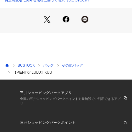
特定商取引に関する法律に基づく表示（B.C STOCK）
フロントから見ると、チャームのようにも見えて印象的。
ーーーーーーーーーーーーーーーーーーーーーーーーーーーー
ーーーーーーーーー
PIENIでは身の回りにあるものからDEISN SOURCEを生み出
します。
この型は「卵」から。そして、この形はPIENIの定番となると
確信して「KUU(月)」と命名。
月の現れない日はない。                                    
BCSTOCK
バッグ
その他バッグ
【PIENI for LULU】KUU
Kaari(カーリ)シリーズ
バッグ本体を一本縫製により組み立てたミニマム設計、それを
可能にしたのは素材の持つポテンシャル。
今ではPIENIの代名詞となったシリーズ。
三井ショッピングパークアプリ
経年による“ 進化 ”が堪能できるP PIENI、これもまた馬具屋の
全国の三井ショッピングパークポイント対象施設でご利用できるアプ
リ
技術力を駆使した素材の設計。
▼ATTENTION
三井ショッピングパークポイント
この製品に使用している素材は革本来の風合いや耐久性を最大
限引き出すよう、できる限り自然な鞣しと染色で仕上げていま