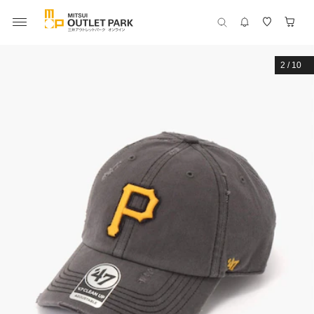
2
/
10