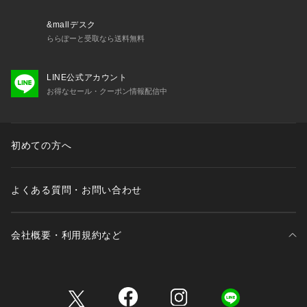
’47Brandは、アメリカ・ボストン発祥で、メジャーリーグ・ベ
ースボール(MLB)公認ライセンスブランドです。
&mallデスク
1947年、イタリア移民の双子の兄弟アーサーとヘンリー・デ
ららぽーと受取なら送料無料
ィアンジェロが、現在の’47Brandの前身となるTwins Enterpri
sesを設立しました。
LINE公式アカウント
ボストン・レッドソックスの本拠地、フェンウェイパーク周辺
お得なセール・クーポン情報配信中
のワゴン販売からスタートした’47Brandは、現在では、アメリ
カ4大プロスポーツリーグ(MLB,NFL,NBA, NHL)とパートナー
契約を結ぶなど成長を続けております。ディテールにまで細心
の注意を払い、上質な帽子やアパレル商品の製造を手掛け、プ
初めての方へ
レミアム・スポーツライフスタイルブランドとして地位を確立
してきました。
アメリカで大変人気のある’47Brandのカジュアルキャップは、
よくある質問・お問い合わせ
観戦時だけでなくファッションアイテムとして幅広く愛用でき
る注目のアイテムです。
会社概要・利用規約など
メーカー型番:14920512
三井不動産が展開する商業施設一覧
■カラーについて
弊社販売カラー名:メーカーカラー名