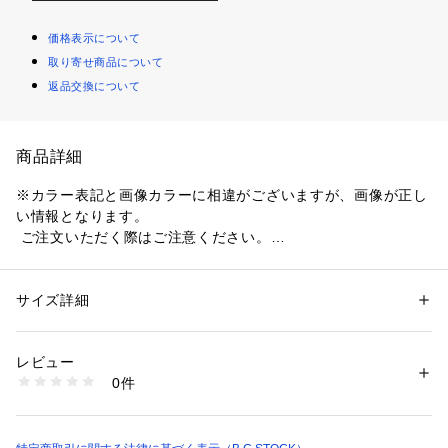
価格表示について
取り寄せ商品について
返品交換について
商品詳細
※カラー表記と画像カラーに相違がございますが、画像が正し
い情報となります。
 ご注文いただく際はご注意ください。
■デザイン
サイズ詳細
性別：
レディース
メンズ
’47の定番モデル「CLEAN UP」をベースに、ヴィンテージラ
カテゴリー：
ファッション
 ＞ 
帽子・ヘアアクセサリー
 ＞ 
キャップ
素材：本体:綿100% 刺しゅう糸:ポリエステル100%
イクな表情を加えたWELL WORNシリーズのキャップです。
生産国：中国
レビュー
全体にウォッシュ加工を施し、長年使い込んだような風合いと
洗濯：本体:洗濯不可
0件
自然な色落ち感を表現しています。
※詳しい洗濯方法については、商品の品質表示タグをご覧ください
商品番号：
1099200041829 
（モール）
フロントにはチームロゴ刺繍を配置し、存在感のあるデザイン
26095730000410 （ショップ）
に仕上げられています。
クラウンは芯のない柔らかな構造で、頭の形に沿いやすい被り