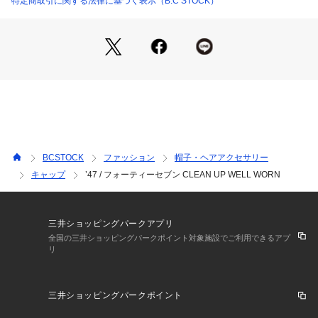
特定商取引に関する法律に基づく表示（B.C STOCK）
心地が特徴です。
背面にはアジャスタブルストラップを備え、サイズ調整が可能
な仕様となっています。
■素材
本体には綿100%素材を使用しています。
ウォッシュ加工により、やわらかく馴染みの良い質感に仕上げ
られています。
ロゴ部分の刺しゅう糸にはポリエステル100%素材を採用し、
発色の美しさとともに堅牢性も確保されています。 
BCSTOCK
ファッション
帽子・ヘアアクセサリー
キャップ
’47 / フォーティーセブン CLEAN UP WELL WORN
■コーディネート
Tシャツやスウェット、デニムなどのカジュアルスタイルと相
性の良いキャップです。
ヴィンテージ調の風合いがコーディネートに自然に馴染み、ほ
三井ショッピングパークアプリ
どよいアクセントを加えます。
全国の三井ショッピングパークポイント対象施設でご利用できるアプ
リ
ストリートスタイルはもちろん、シンプルな装いに取り入れる
ことで、こなれた印象を演出できます。
三井ショッピングパークポイント
【 47BRAND / フォーティーセブン ブランド 】